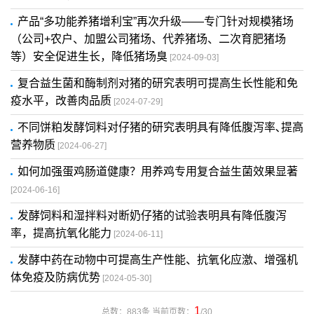
产品“多功能养猪增利宝”再次升级——专门针对规模猪场
（公司+农户、加盟公司猪场、代养猪场、二次育肥猪场
等）安全促进生长，降低猪场臭
[2024-09-03]
复合益生菌和酶制剂对猪的研究表明可提高生长性能和免
疫水平，改善肉品质
[2024-07-29]
不同饼粕发酵饲料对仔猪的研究表明具有降低腹泻率､提高
营养物质
[2024-06-27]
如何加强蛋鸡肠道健康？用养鸡专用复合益生菌效果显著
[2024-06-16]
发酵饲料和湿拌料对断奶仔猪的试验表明具有降低腹泻
率，提高抗氧化能力
[2024-06-11]
发酵中药在动物中可提高生产性能、抗氧化应激、增强机
体免疫及防病优势
[2024-05-30]
1
总数：883条 当前页数：
/30