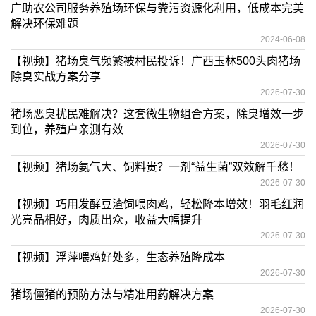
广助农公司服务养殖场环保与粪污资源化利用，低成本完美
解决环保难题
2024-06-08
【视频】猪场臭气频繁被村民投诉！广西玉林500头肉猪场
除臭实战方案分享
2026-07-30
猪场恶臭扰民难解决？这套微生物组合方案，除臭增效一步
到位，养殖户亲测有效
2026-07-30
【视频】猪场氨气大、饲料贵？一剂“益生菌”双效解千愁！
2026-07-30
【视频】巧用发酵豆渣饲喂肉鸡，轻松降本增效！羽毛红润
光亮品相好，肉质出众，收益大幅提升
2026-07-30
【视频】浮萍喂鸡好处多，生态养殖降成本
2026-07-30
猪场僵猪的预防方法与精准用药解决方案
2026-07-30