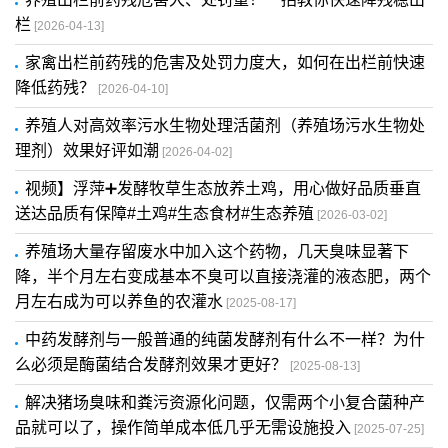
栏
[2026-04-13]
家禽出栏前药残的危害及处罚力度大，如何在出栏前快速
降低药残？
[2026-04-10]
养殖人对高效率污水生物处理活菌剂（养殖场污水生物处
理剂）效果好评如潮
[2026-04-02]
视频】浮萍➕发酵牧草生态放养土鸡，用心做好品质垂直
送达品质有保障#土鸡#生态食材#生态养殖
[2026-03-02]
养殖场大量存留废水中加入这个药物，几天臭味显著下
降，半个月左右变成基本不臭可以直接浇灌的液态肥，两个
月左右成为可以养鱼的农灌水
[2025-08-17]
中药发酵剂与一般普通的纯菌发酵剂有什么不一样？为什
么必须是酶菌结合发酵剂效果才更好？
[2025-08-13]
解决猪场臭味和粪污资源化问题，仅需两个小复合菌种产
品就可以了，操作简单成本低几乎无需设施投入
[2025-07-25]