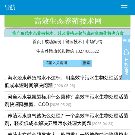
导航
T
o
g
g
l
关闭
e
|
|
|
首页
成功案例
兽医技术
市场行情
n
生态养殖热线和微信
13277883322
a
v
i
g
海水淡水养殖尾水不达标，用高效率污水生物处理活菌剂
a
低成本短时间解决问题
[2026-05-26]
t
i
河道污水氨氮超标用什么菌种？高效率污水生物处理活菌
o
剂快速降氨氮、COD
[2026-05-20]
n
养殖污水臭气该怎么处理？一个高效率污水生物处理活菌
剂，轻松低成本解决养殖污水处理大问题
[2026-04-24]
养殖出栏前药残危害大、处罚重！一招教你快速降残稳出