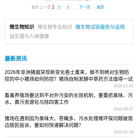
1
首页 上一页
2
3
...
下一页
尾页
微生物知识
微生物专业知识
微生物试验报告与运用
益生菌与人体健康
最新资讯
2026年非洲猪瘟突现新变化卷土重来，做不到绝对生物防
控的中小猪场如何防控？猪场自制发酵中草药方法值得一试
2026-01-22
畜禽养殖场要达到不对外污染的长效机制，要重抓臭味、污
水、粪污资源化与除四害工作
2025-08-27
猪场在遇到因为臭味大、苍蝇多、污水处理难环保问题被周
边居民投诉，要如何快速解决问题？
2025-02-18