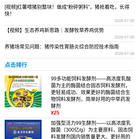
[视频]红薯喂猪别整块！做成“粉碎粥料”，猪抢着吃，长得
快！
2026-07-30
【视频】生态养鸡新思路｜发酵牧草养鸡优势
2026-07-30
养猪场常见问题：猪传染性胃肠炎综合防控技术指南
2026-07-30
点击排行
99多功能饲料发酵剂——高浓度乳酸
菌为主的酶菌结合固态饲料发酵剂，
更轻易成功、效果更好的酶菌结合生
物饲料发酵剂，简单好用的中草药发
酵剂
¥25
加强型活力99生酵剂——以高浓度乳
酸菌（300亿/g）为主要原料，固态饲
料发酵剂国内销售量更大、更好用的