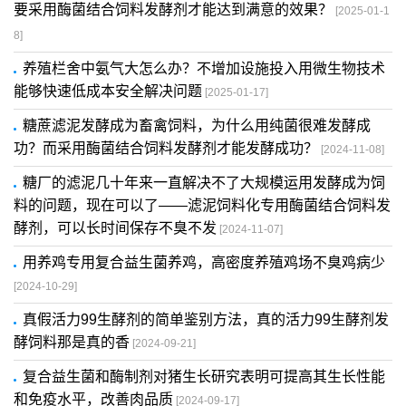
要采用酶菌结合饲料发酵剂才能达到满意的效果？
[2025-01-1
8]
养殖栏舍中氨气大怎么办？不增加设施投入用微生物技术
能够快速低成本安全解决问题
[2025-01-17]
糖蔗滤泥发酵成为畜禽饲料，为什么用纯菌很难发酵成
功？而采用酶菌结合饲料发酵剂才能发酵成功？
[2024-11-08]
糖厂的滤泥几十年来一直解决不了大规模运用发酵成为饲
料的问题，现在可以了——滤泥饲料化专用酶菌结合饲料发
酵剂，可以长时间保存不臭不发
[2024-11-07]
用养鸡专用复合益生菌养鸡，高密度养殖鸡场不臭鸡病少
[2024-10-29]
真假活力99生酵剂的简单鉴别方法，真的活力99生酵剂发
酵饲料那是真的香
[2024-09-21]
复合益生菌和酶制剂对猪生长研究表明可提高其生长性能
和免疫水平，改善肉品质
[2024-09-17]