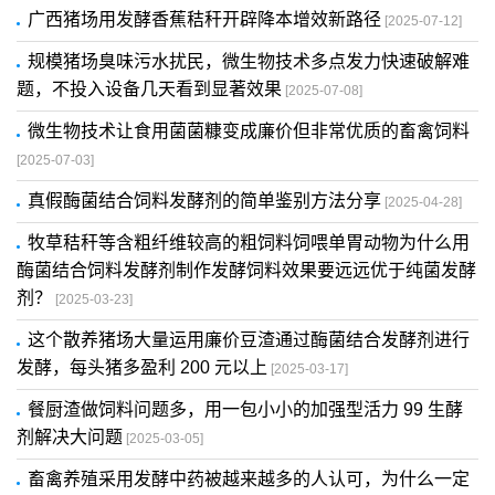
广西猪场用发酵香蕉秸秆开辟降本增效新路径
[2025-07-12]
规模猪场臭味污水扰民，微生物技术多点发力快速破解难
题，不投入设备几天看到显著效果
[2025-07-08]
微生物技术让食用菌菌糠变成廉价但非常优质的畜禽饲料
[2025-07-03]
真假酶菌结合饲料发酵剂的简单鉴别方法分享
[2025-04-28]
​牧草秸秆等含粗纤维较高的粗饲料饲喂单胃动物为什么用
酶菌结合饲料发酵剂制作发酵饲料效果要远远优于纯菌发酵
剂？
[2025-03-23]
这个散养猪场大量运用廉价豆渣通过酶菌结合发酵剂进行
发酵，每头猪多盈利 200 元以上
[2025-03-17]
餐厨渣做饲料问题多，用一包小小的加强型活力 99 生酵
剂解决大问题
[2025-03-05]
畜禽养殖采用发酵中药被越来越多的人认可，为什么一定