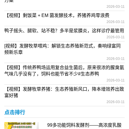
方案
2026-03-11
【视频】剩饭菜 + EM 菌发酵技术，养猪养鸡零浪费
2026-03-11
鸭子摇头、腿软、站不稳？多半是浆膜炎，这样诊疗最管用
2026-03-11
[视频】发酵牧草喂鸡：解锁生态养殖新范式，奏响绿富同
频新乐章
2026-03-11
【视频】传统养鸭场运用复合益生菌后，原来很浓的腥臭氨
气味几乎没有了，饲料也能节省不少#生态养鸭
2026-03-11
【视频】发酵牧草养猪：生态养殖新风口，降本增效养出致
富好猪
2026-03-11
点击排行
99多功能饲料发酵剂——高浓度乳酸