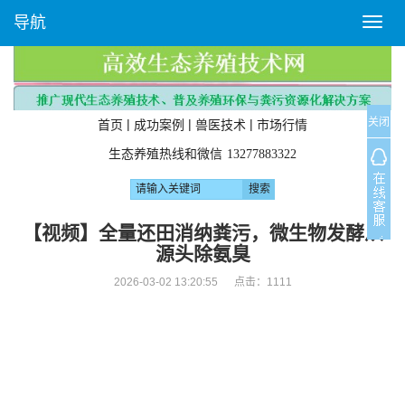
导航
T
o
g
g
l
关闭
e
|
|
|
首页
成功案例
兽医技术
市场行情
n
生态养殖热线和微信
13277883322
a
v
i
g
【视频】全量还田消纳粪污，微生物发酵从
a
源头除氨臭
t
i
2026-03-02 13:20:55 点击：
1111
o
n