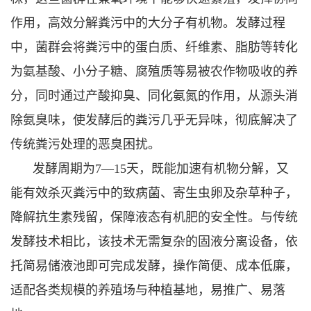
作用，高效分解粪污中的大分子有机物。发酵过程
中，菌群会将粪污中的蛋白质、纤维素、脂肪等转化
为氨基酸、小分子糖、腐殖质等易被农作物吸收的养
分，同时通过产酸抑臭、同化氨氮的作用，从源头消
除氨臭味，使发酵后的粪污几乎无异味，彻底解决了
传统粪污处理的恶臭困扰。
发酵周期为7—15天，既能加速有机物分解，又
能有效杀灭粪污中的致病菌、寄生虫卵及杂草种子，
降解抗生素残留，保障液态有机肥的安全性。与传统
发酵技术相比，该技术无需复杂的固液分离设备，依
托简易储液池即可完成发酵，操作简便、成本低廉，
适配各类规模的养殖场与种植基地，易推广、易落