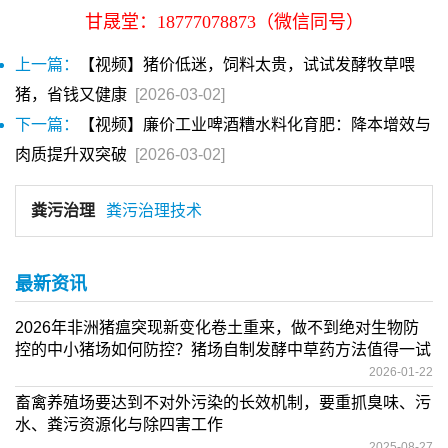
甘晟堂：18777078873（微信同号）
上一篇：
【视频】猪价低迷，饲料太贵，试试发酵牧草喂
猪，省钱又健康
[2026-03-02]
下一篇：
【视频】廉价工业啤酒糟水料化育肥：降本增效与
肉质提升双突破
[2026-03-02]
粪污治理
粪污治理技术
最新资讯
2026年非洲猪瘟突现新变化卷土重来，做不到绝对生物防
控的中小猪场如何防控？猪场自制发酵中草药方法值得一试
2026-01-22
畜禽养殖场要达到不对外污染的长效机制，要重抓臭味、污
水、粪污资源化与除四害工作
2025-08-27