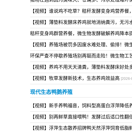
生态养殖技术
猪场在遇到因为臭味大、苍蝇多、污水处理难环
【视频】谁说鸡不吃草？秸秆发酵变身鸡营养餐
【视频】薄垫料发酵床养鸡就地消纳粪污，无污
秸秆变身鸡群营养餐，微生物发酵破解养鸡降本
【视频】养殖场被罚多因废水难处理、偷排！微
环保严查不停歇养殖场别再铤而走险！微生物工
【视频】养鸡不用天天清粪，薄垫料发酵床好处
【视频】牧草发酵新技术，生态养鸡效益高
[2026-
现代生态鸭鹅养殖
【视频】新手养鸭福音，饲料型高蛋白浮萍降低