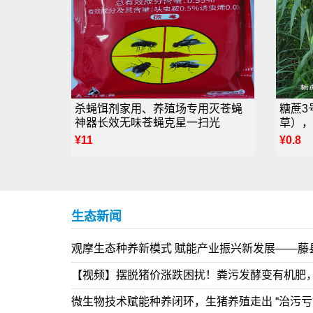
杀蝇饵剂家用、养殖场专用灭苍蝇
糖蔗3
神器长效无味苍蝇克星一扫光
草），
¥11
¥0.8
生态新闻
观摩生态种养新模式 赋能产业振兴新发展——藤