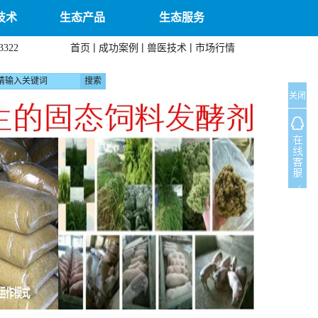
技术
生态产品
生态服务
|
|
|
首页
成功案例
兽医技术
市场行情
3322
关闭
N
e
x
t
›