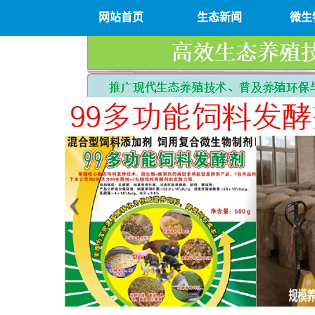
网站首页
生态新闻
微生
P
r
e
v
i
o
u
‹
s