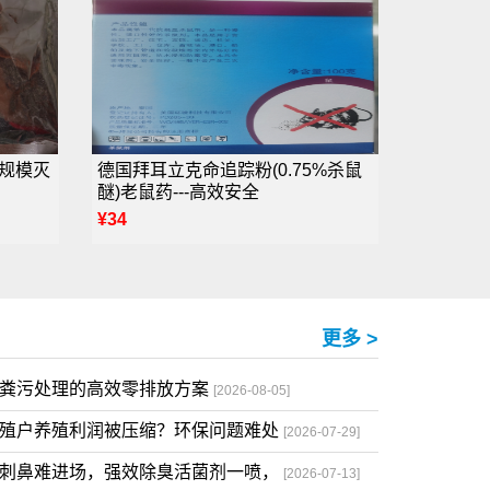
-规模灭
德国拜耳立克命追踪粉(0.75%杀鼠
醚)老鼠药---高效安全
¥34
更多 >
场粪污处理的高效零排放方案
[2026-08-05]