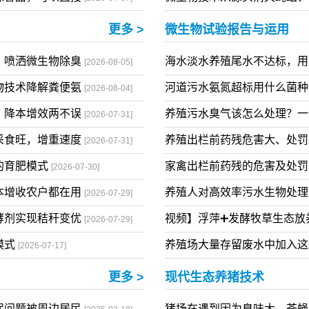
用，更让养殖户在
【视频】养殖场污水难处理
[2026-07-11]
味香甜，可以直接
微生物技术从源头消灭蝇蛆
[2026-07-07]
更多 >
微生物试验报告与运用
！喷洒微生物除臭
海水淡水养殖尾水不达标，
[2026-08-05]
物技术降解粪便氨
河道污水氨氮超标用什么菌
[2026-08-04]
，降本增效两不误
养殖污水臭气该怎么处理？
[2026-07-31]
采食旺，增重速度
养殖出栏前药残危害大、处
[2026-07-31]
的育肥模式
家禽出栏前药残的危害及处
[2026-07-30]
本增收农户都在用
养殖人对高效率污水生物处
[2026-07-29]
酵剂实现秸秆变优
视频】浮萍➕发酵牧草生态放
[2026-07-29]
模式
养殖场大量存留废水中加入
[2026-07-17]