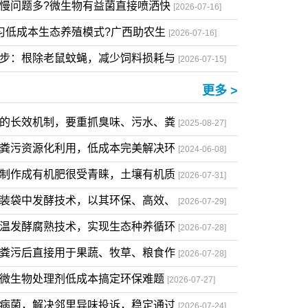
高效快速适配各类养殖场安全无害根除
[2026-07-18]
慢问题多?微生物有益菌直接喷洒快
[2026-07-16]
习低成本生态养殖模式?广西助农生
[2026-07-16]
一步：根除老鼠蚊蝇，减少饲料损耗与
[2026-07-15]
更多 >
染的长效机制，要重抓臭味、污水、粪
[2025-08-27]
与粪污资源化利用，低成本完美解决环
[2024-06-08]
熟制作成有机肥很受青睐，土壤有机质
[2026-07-31]
接装袋中发酵技术，以其环保、高效、
[2026-07-29]
高温发酵腐熟技术，实现生态种养循环
[2026-07-28]
禽粪污后直接用于果蔬、牧草、粮食作
[2026-07-28]