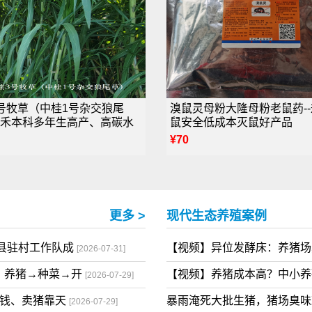
号牧草（中桂1号杂交狼尾
溴鼠灵母粉大隆母粉老鼠药-
禾本科多年生高产、高碳水
鼠安全低成本灭鼠好产品
¥70
更多 >
现代生态养殖案例
县驻村工作队成
【视频】异位发酵床：养猪
[2026-07-31]