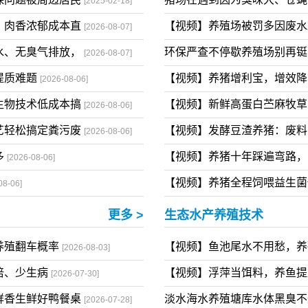
更多 >
现代生态养猪技术
保问题被周边居民
猪场在遇到因为臭味大、苍
[2025-02-18]
，肉香浓郁成本直
【视频】养殖场被罚多因废
[2026-08-07]
水、无臭气排放，
环保严查不停歇养殖场别再
[2026-08-07]
提质难题
【视频】养猪增利宝，增效
[2026-08-06]
生物技术低成本搞
【视频】新鲜高蛋白苎麻牧
[2026-08-06]
艺轻松搞定粪污废
【视频】发酵豆渣养猪：废
[2026-08-06]
多
【视频】养猪十年踩遍弯路
[2026-08-06]
【视频】养猪全程饲喂益生
08-06]
更多 >
生态水产养殖技术
养殖翻车概率
【视频】鱼池尾水不用愁，
[2026-08-03]