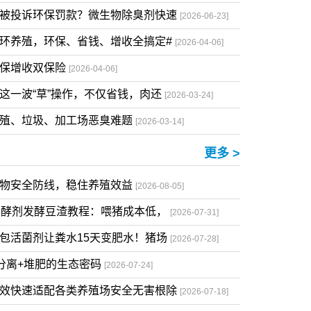
养殖户养殖利润被压缩？环保问题难处
[2026-07-29]
味刺鼻难进场，强效除臭活菌剂一喷，
[2026-07-13]
怕被投诉环保罚款？微生物除臭剂快速
[2026-06-23]
环养殖，环保、省钱、增收全搞定#
[2026-04-06]
环保增收双保险
[2026-04-06]
这一波“草”操作，不仅省钱，肉还
[2026-03-24]
养殖、垃圾、加工场恶臭难题
[2026-03-14]
更多 >
生物安全防线，稳住养殖效益
[2026-08-05]
发酵剂发酵豆渣教程：喂猪成本低，
[2026-07-31]
包活菌剂让粪水15天变肥水！猪场
[2026-07-28]
湿分离+堆肥的生态密码
[2026-07-24]