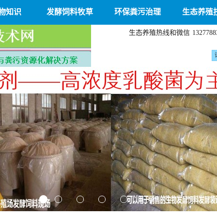
物知识
发酵饲料牧草
环保粪污治理
生态养殖
生态养殖热线和微信
1327788