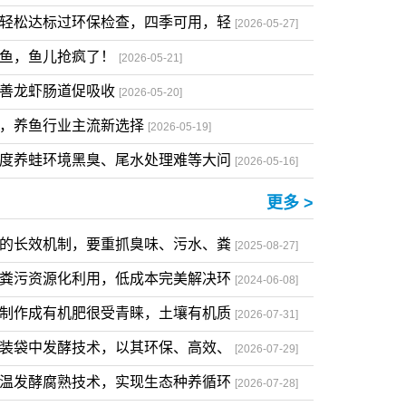
提质又增效
[2026-06-11]
不达标？微生物净水有妙招，成本低，
[2026-06-04]
招轻松达标过环保检查，四季可用，轻
[2026-05-27]
喂鱼，鱼儿抢疯了！
[2026-05-21]
改善龙虾肠道促吸收
[2026-05-20]
料，养鱼行业主流新选择
[2026-05-19]
密度养蛙环境黑臭、尾水处理难等大问
[2026-05-16]
更多 >
染的长效机制，要重抓臭味、污水、粪
[2025-08-27]
与粪污资源化利用，低成本完美解决环
[2024-06-08]
熟制作成有机肥很受青睐，土壤有机质
[2026-07-31]
接装袋中发酵技术，以其环保、高效、
[2026-07-29]