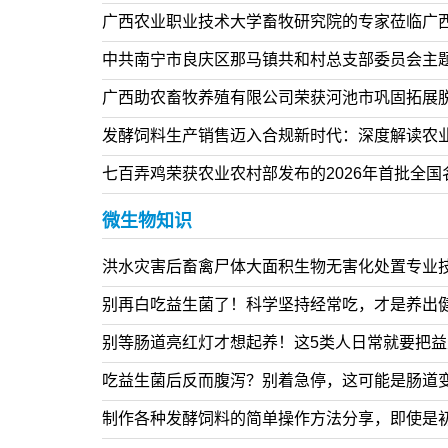
【视频】摆脱猪价涨跌困扰！粪污发酵变有机肥
微生物技术赋能种养闭环，生猪养殖走出 “治污
广西农业职业技术大学畜牧研究院的专家莅临广
中共南宁市良庆区那马镇共和村总支部委员会主
广西助农畜牧养殖有限公司荣获河池市巩固拓展
发酵饲料生产销售迈入合规新时代：深度解读农业
七百弄鸡荣获农业农村部发布的2026年首批全
微生物知识
洪水灾害后畜禽尸体大面积生物无害化处置专业
别再白吃益生菌了！科学坚持经常吃，才是养出
别等肠道亮红灯才想起养！这5类人日常就要把
吃益生菌后反而腹泻？别着急停，这可能是肠道