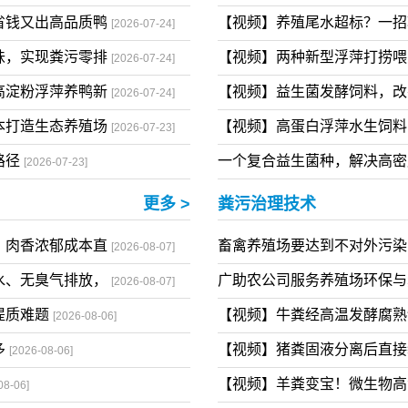
倍、少生病
【视频】浮萍当饵料，养鱼
[2026-07-30]
鲜香生鲜好鸭餐桌
淡水海水养殖塘库水体黑臭
[2026-07-28]
省钱又出高品质鸭
【视频】养殖尾水超标？一
[2026-07-24]
味，实现粪污零排
【视频】两种新型浮萍打捞
[2026-07-24]
高淀粉浮萍养鸭新
【视频】益生菌发酵饲料，
[2026-07-24]
本打造生态养殖场
【视频】高蛋白浮萍水生饲
[2026-07-23]
路径
一个复合益生菌种，解决高
[2026-07-23]
更多 >
粪污治理技术
，肉香浓郁成本直
畜禽养殖场要达到不对外污
[2026-08-07]
水、无臭气排放，
广助农公司服务养殖场环保
[2026-08-07]
提质难题
【视频】牛粪经高温发酵腐
[2026-08-06]
多
【视频】猪粪固液分离后直
[2026-08-06]