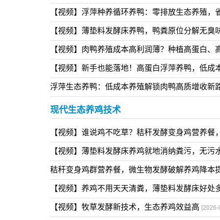
【视频】别再鲜草直接喂鸭！发酵过后适口性翻
【视频】浮萍生态散养招牌鸭天然浮萍饲育低脂
【视频】浮萍种养循环养鸭：零排放生态养殖，
【视频】薄垫料发酵床养鸭，鸭粪原位分解无臭
【视频】肉鸭养殖成本高利润薄？种植高蛋白、
【视频】新手也能落地！高蛋白浮萍养鸭，低成
浮萍生态养鸭：低成本养殖解锁肉鸭高质增收新
现代生态养鸡技术
【视频】谁说鸡不吃草？秸秆发酵变身鸡营养餐
【视频】薄垫料发酵床养鸡就地消纳粪污，无污
秸秆变身鸡群营养餐，微生物发酵破解养鸡降本
【视频】养鸡不用天天清粪，薄垫料发酵床好处