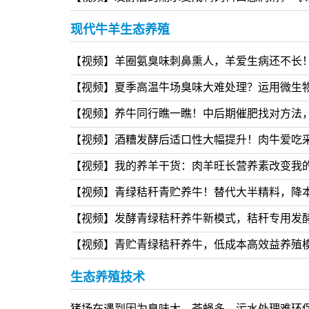
【视频】发酵豆渣喂羊不仅实现了资源的循环利
【视频】发酵后的潲水变成鸭饲料口感润滑，气
现代牛羊生态养殖
【视频】羊圈氨臭味刺鼻熏人，羊爱生病还不长
【视频】夏季高温牛场臭味大难处理？运用微生
【视频】养牛同行瞧一瞧！中后期催肥找对方法
【视频】酒糟发酵后适口性大幅提升！肉牛爱吃
【视频】我的养羊干货：肉羊旺长营养素改变我
【视频】青绿秸秆青贮养牛！替代大半精料，降
【视频】发酵青绿秸秆养牛新模式，秸秆专用发
【视频】青贮青绿秸秆养牛，低成本高效益养殖