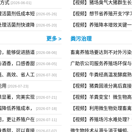
初学养殖人也能够
【视频】生物活菌消氨除臭
[2026-06-13]
确方式
【视频】猪场臭气大猪群生长
[2026-06-01]
理活菌剂低成本短
【视频】想节省养殖开支?学
[2026-05-26]
处理活菌剂快速降
【视频】养殖降本增效关键
[2026-05-20]
更多 >
粪污治理
势，能够促进肠道
畜禽养殖场要达到不对外污
[2026-08-06]
与酒香，口感香甜
广助农公司服务养殖场环保
[2026-08-05]
耗、高效、省人工
【视频】牛粪经高温发酵腐
[2026-07-30]
能用
【视频】猪粪固液分离后直
[2026-07-23]
果显著，完美实现
【视频】羊粪变宝！微生物
[2026-07-21]
幅降低养殖成本，
【视频】利用微生物处理畜
[2026-07-18]