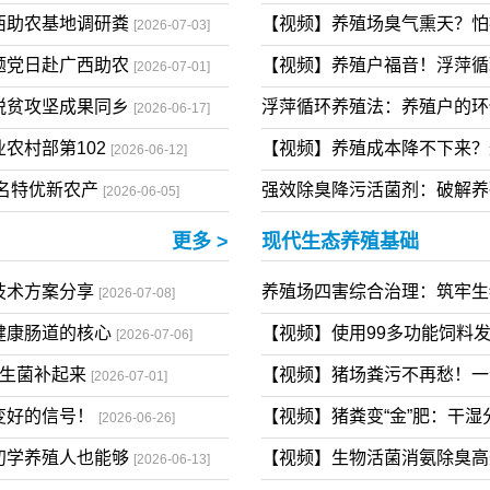
，养猪→种菜→开
【视频】养猪成本高？中小
[2026-07-29]
亏钱、卖猪靠天
暴雨淹死大批生猪，猪场臭
[2026-07-29]
西助农基地调研粪
【视频】养殖场臭气熏天？
[2026-07-03]
题党日赴广西助农
【视频】养殖户福音！浮萍循
[2026-07-01]
脱贫攻坚成果同乡
浮萍循环养殖法：养殖户的
[2026-06-17]
农村部第102
【视频】养殖成本降不下来？
[2026-06-12]
国名特优新农产
强效除臭降污活菌剂：破解
[2026-06-05]
更多 >
现代生态养殖基础
技术方案分享
养殖场四害综合治理：筑牢
[2026-07-08]
健康肠道的核心
【视频】使用99多功能饲料
[2026-07-06]
益生菌补起来
【视频】猪场粪污不再愁！一
[2026-07-01]
变好的信号！
【视频】猪粪变“金”肥：干
[2026-06-26]