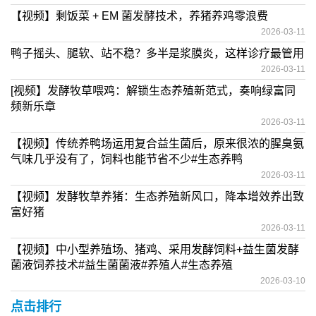
【视频】剩饭菜 + EM 菌发酵技术，养猪养鸡零浪费
2026-03-11
鸭子摇头、腿软、站不稳？多半是浆膜炎，这样诊疗最管用
2026-03-11
[视频】发酵牧草喂鸡：解锁生态养殖新范式，奏响绿富同
频新乐章
2026-03-11
【视频】传统养鸭场运用复合益生菌后，原来很浓的腥臭氨
气味几乎没有了，饲料也能节省不少#生态养鸭
2026-03-11
【视频】发酵牧草养猪：生态养殖新风口，降本增效养出致
富好猪
2026-03-11
【视频】中小型养殖场、猪鸡、采用发酵饲料+益生菌发酵
菌液饲养技术#益生菌菌液#养殖人#生态养殖
2026-03-10
点击排行