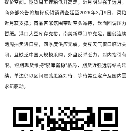
提价空间。期货周五连粕低开高走，近月明显强于远月。
商务部公告将加籽反倾销调查延至2026年3月9日，菜粕
近月获支撑；商品普涨氛围带动空头减持，盘面回调压力
暂缓。港口大豆库存充裕，南美新季订单充足，国储连续
两周拍卖进口豆，四季度供应无虞。美豆天气窗口临近关
闭，且缺乏中国大规模采购，外盘反弹乏力，对内指引有
限。短期现货维持“累库弱稳”格局，期货近强远弱结构延
续，单边仍以区间震荡思路对待，等待美豆定产及国内需
求新驱动。