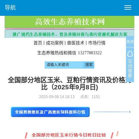
导航
T
o
g
g
l
关闭
e
|
|
|
首页
成功案例
兽医技术
市场行情
n
生态养殖热线和微信
13277883322
a
v
i
g
全国部分地区玉米、豆粕行情资讯及价格对
a
比（2025年9月8日)
t
i
2025-09-08 14:16:13 点击：
1151
o
n