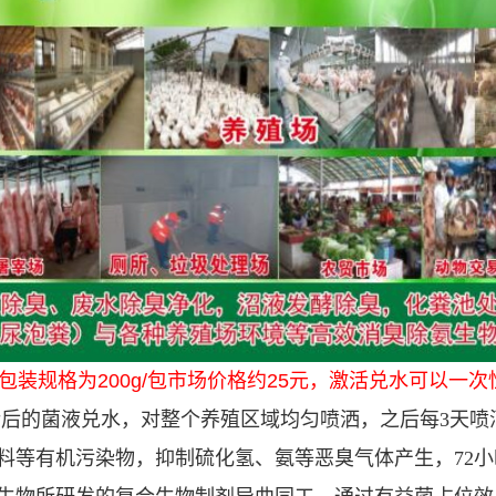
装规格为200g/包市场价格约25元，激活兑水可以一
活后的菌液兑水，对整个养殖区域均匀喷洒，之后每3天喷
料等有机污染物，抑制硫化氢、氨等恶臭气体产生，72