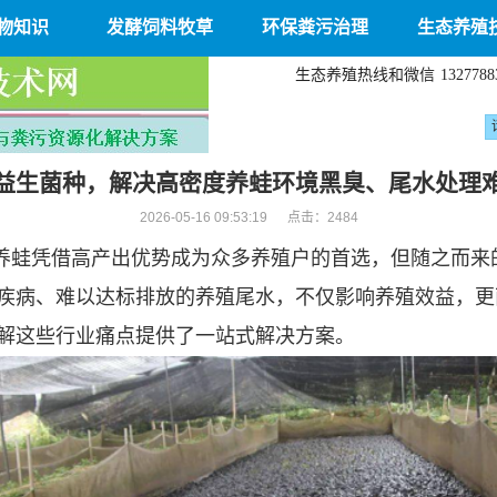
物知识
发酵饲料牧草
环保粪污治理
生态养殖
生态养殖热线和微信
1327788
益生菌种，解决高密度养蛙环境黑臭、尾水处理
2026-05-16 09:53:19 点击：
2484
养蛙凭借高产出优势成为众多养殖户的首选，但随之而来
疾病、难以达标排放的养殖尾水，不仅影响养殖效益，更
解这些行业痛点提供了一站式解决方案。