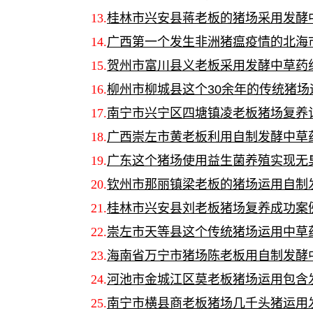
13.
桂林市兴安县蒋老板的猪场采用发酵
14.
广西第一个发生非洲猪瘟疫情的北海
15.
贺州市富川县义老板采用发酵中草药
16.
柳州市柳城县这个30余年的传统猪
17.
南宁市兴宁区四塘镇凌老板猪场复养
18.
广西崇左市黄老板利用自制发酵中草
19.
广东这个猪场使用益生菌养殖实现无
20.
钦州市那丽镇梁老板的猪场运用自制
21.
桂林市兴安县刘老板猪场复养成功案
22.
崇左市天等县这个传统猪场运用中草
23.
海南省万宁市猪场陈老板用自制发酵
24.
河池市金城江区莫老板猪场运用包含
25.
南宁市横县商老板猪场几千头猪运用