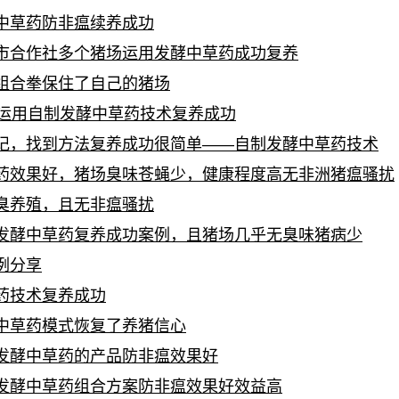
中草药防非瘟续养成功
市合作社多个猪场运用发酵中草药成功复养
组合拳保住了自己的猪场
场运用自制发酵中草药技术复养成功
记，找到方法复养成功很简单——自制发酵中草药技术
药效果好，猪场臭味苍蝇少，健康程度高无非洲猪瘟骚扰
臭养殖，且无非瘟骚扰
发酵中草药复养成功案例，且猪场几乎无臭味猪病少
例分享
药技术复养成功
中草药模式恢复了养猪信心
发酵中草药的产品防非瘟效果好
发酵中草药组合方案防非瘟效果好效益高