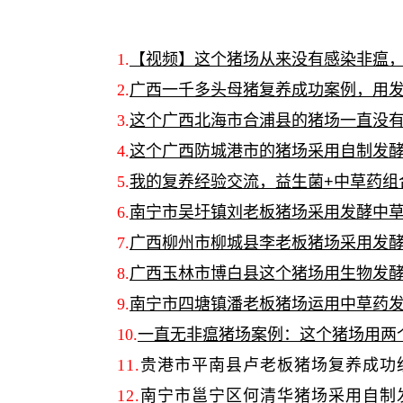
1.
【视频】这个猪场从来没有感染非瘟
2.
广西一千多头母猪复养成功案例，用
3.
这个广西北海市合浦县的猪场一直没有
4.
这个广西防城港市的猪场采用自制发
5.
我的复养经验交流，益生菌+中草药组
6.
南宁市吴圩镇刘老板猪场采用发酵中
7.
广西柳州市柳城县李老板猪场采用发
8.
广西玉林市博白县这个猪场用生物发酵
9.
南宁市四塘镇潘老板猪场运用中草药
10.
一直无非瘟猪场案例：这个猪场用两
11.
贵港市平南县卢老板猪场复养成功
12.
南宁市邕宁区何清华猪场采用自制