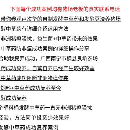
下面每个成功案例均有猪场老板的真实联系电话
，带你参观卢次华的自制发酵中草药和发酵豆渣养猪场
发酵中草药有详细介绍运用方法
非洲猪瘟骚扰，益生菌+中草药带来的效果
酵中草药防非瘟成功案例的详细操作分享
合助我复养成功，广西南宁市横县良圻农场
草药成功复养，自繁自养已经产生较好效益
酵中草药成功阻断非洲猪瘟侵袭
饲料+中草药成功复养至今
发酵成功复养
个塑料桶发酵中草药一直无非洲猪瘟骚扰
经验，方法简单投资少效果好
发酵中草药成功复养案例