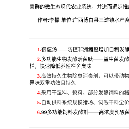
菌群的微生态现代农业系统，并进而逐步推
作者:李振 单位:广西博白县三滩镇水产
1.
御瘟汤——防控非洲猪瘟增加自制发
2.
多功能生物发酵活菌肽——益生菌发
栏，快速降低养殖栏舍臭味
3.
高效持久生物除臭消毒剂，可以带动物
异味双重功效且持久
4.
采用干湿料、粥料、部分发酵饲料的
5.
自动供料系统规模猪场、饲喂干料全
6.
99多功能饲料发酵剂——高浓度乳酸