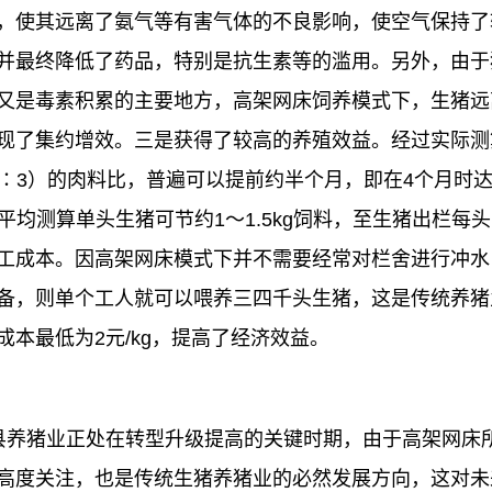
，使其远离了氨气等有害气体的不良影响，使空气保持了
并最终降低了药品，特别是抗生素等的滥用。另外，由于
又是毒素积累的主要地方，高架网床饲养模式下，生猪远
了集约增效。三是获得了较高的养殖效益。经过实际测算，肉
1∶3）的肉料比，普遍可以提前约半个月，即在4个月时达
。平均测算单头生猪可节约1～1.5kg饲料，至生猪出栏
工成本。因高架网床模式下并不需要经常对栏舍进行冲水
备，则单个工人就可以喂养三四千头生猪，这是传统养猪
本最低为2元/kg，提高了经济效益。
县养猪业正处在转型升级提高的关键时期，由于高架网床
高度关注，也是传统生猪养猪业的必然发展方向，这对未