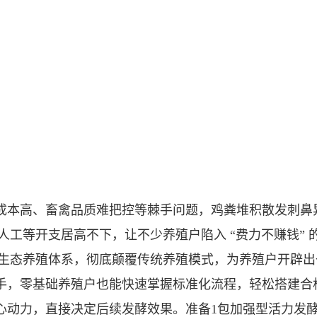
成本高、畜禽品质难把控等棘手问题，鸡粪堆积散发刺鼻
工等开支居高不下，让不少养殖户陷入 “费力不赚钱”
生态养殖体系，彻底颠覆传统养殖模式，为养殖户开辟出
手，零基础养殖户也能快速掌握标准化流程，轻松搭建合
动力，直接决定后续发酵效果。准备1包加强型活力发酵床