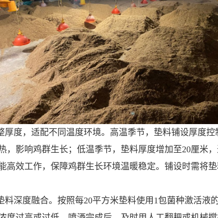
整厚度，适配不同温度环境。高温季节，垫料铺设厚度控制
热，影响鸡群生长；低温季节，垫料厚度增加至20厘米
能高效工作，保障鸡群生长环境温暖稳定。铺设时需将垫
垫料深度融合。按照每20平方米垫料使用1包菌种激活液
浓度过高或过低。喷洒完成后，及时用人工翻耙或机械搅