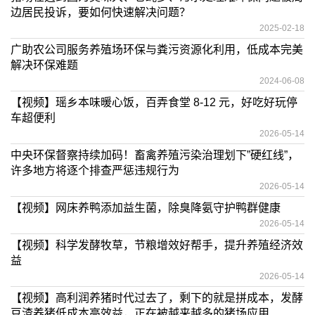
边居民投诉，要如何快速解决问题？
2025-02-18
广助农公司服务养殖场环保与粪污资源化利用，低成本完美
解决环保难题
2024-06-08
【视频】瑶乡本味暖心饭，百弄食堂 8-12 元，好吃好玩停
车超便利
2026-05-14
中央环保督察持续加码！畜禽养殖污染治理划下”硬红线”，
许多地方将逐个排查严惩违规行为
2026-05-14
【视频】网床养鸭添加益生菌，除臭降氨守护鸭群健康
2026-05-14
【视频】科学发酵牧草，节粮增效好帮手，提升养殖经济效
益
2026-05-14
【视频】高利润养猪时代过去了，剩下的就是拼成本，发酵
豆渣养猪低成本高效益，正在被越来越多的猪场应用