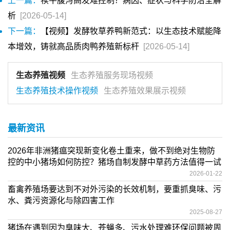
上一篇：
犊牛腹泻高发难控制？病因、症状与科学防治全解
析
[2026-05-14]
下一篇：
【视频】发酵牧草养鸭新范式：以生态技术赋能降
本增效，铸就高品质肉鸭养殖新标杆
[2026-05-14]
生态养殖视频
生态养殖服务现场视频
生态养殖技术操作视频
生态养殖效果展示视频
最新资讯
2026年非洲猪瘟突现新变化卷土重来，做不到绝对生物防
控的中小猪场如何防控？猪场自制发酵中草药方法值得一试
2026-01-22
畜禽养殖场要达到不对外污染的长效机制，要重抓臭味、污
水、粪污资源化与除四害工作
2025-08-27
猪场在遇到因为臭味大、苍蝇多、污水处理难环保问题被周