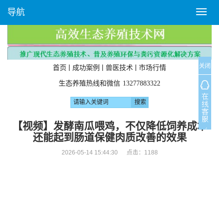
导航
T
o
g
g
l
关闭
e
|
|
|
首页
成功案例
兽医技术
市场行情
n
生态养殖热线和微信
13277883322
a
v
i
g
【视频】发酵南瓜喂鸡，不仅降低饲养成本
a
还能起到肠道保健肉质改善的效果
t
i
2026-05-14 15:44:30 点击：
1188
o
n