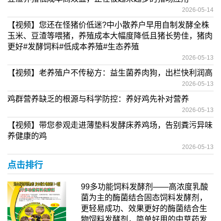
2026-05-14
【视频】您还在怪猪价低迷?中小散养户早用自制发酵全株
玉米、豆渣等喂猪，养殖成本大幅度降低且猪长势佳，猪肉
更好#发酵饲料#低成本养殖#生态养殖
2026-05-13
【视频】老养殖户不传秘方：益生菌养肉狗，出栏快利润高
2026-05-13
鸡群营养缺乏的根源与科学防控：养好鸡先补对营养
2026-05-13
【视频】带您参观走进薄垫料发酵床养鸡场，告别粪污异味
养健康的鸡
2026-05-13
点击排行
99多功能饲料发酵剂——高浓度乳酸
菌为主的酶菌结合固态饲料发酵剂，
更轻易成功、效果更好的酶菌结合生
物饲料发酵剂，简单好用的中草药发