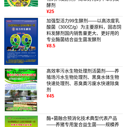
酵剂
¥25
加强型活力99生酵剂——以高浓度乳
酸菌（300亿/g）为主要原料，固态饲
料发酵剂国内销售量更大、更好用的
专业酶菌结合益生菌发酵剂
¥8.5
高效率污水生物处理剂活菌剂——养
殖场污水生物处理剂、黑臭水体生物
快速处理剂、恶臭粪污废水快速除臭
剂
¥45
酶+菌融合预消化技术典型代表产品
——养猪专用复合益生菌——规模养