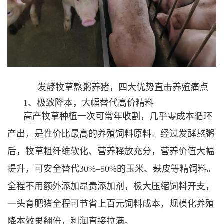
发酵牧草熬粥养猪，四大优势直击养殖痛点
1、极致降本，大幅替代高价精料
高产牧草种植一次可常年收割，几乎零成本循环
产出，是性价比最高的养殖饲料原料。经过发酵熬粥
后，牧草粗纤维软化、营养释放充分，营养价值大幅
提升，可安全替代30%–50%的玉米、麸皮等精饲料。
全程不用额外添加昂贵添加剂，极大压缩饲料开支，
一头育肥猪全程可节省上百元饲料成本，规模化养殖
降本效果翻倍，利润直接拉满。