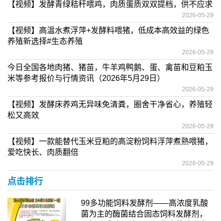
【视频】发酵青绿秸秆喂鸡，肉质蛋质双双提档，供不应求
2026-05-29
【视频】高温水煮浮萍+发酵料喂猪，低成本高效益的绿色
养殖新选择#生态养殖
2026-05-29
今日全国各地肉猪、猪苗，牛羊鸡鸭鹅、蛋、禽苗和豆粕玉
米等参考报价与行情资讯（2026年5月29日）
2026-05-29
【视频】发酵床养鸡无异味免清粪，圈舍干净省心，养殖轻
松又高效
2026-05-29
【视频】一款能替代玉米豆粕的高淀粉饲料浮萍煮熟喂猪，
爱吃快长、肉质翻倍
2026-05-29
点击排行
99多功能饲料发酵剂——高浓度乳酸
菌为主的酶菌结合固态饲料发酵剂，