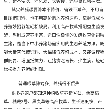
草，猪不爱吃、消化差、长势慢，还容易拉稀掉膘。
其实养猪想要降本不降价、省钱不减产，不用盲
目压缩饲料，也不用高价购入养殖原料，掌握低成本
养殖妙招就能轻松破局。利用高产牧草搭配益生菌发
酵，熬制成营养丰富、适口性极佳的发酵牧草粥饲喂
生猪，是当下中小养猪场最实用的生态养殖方法。既
能大量替代精饲料、大幅降低养殖成本，又能调理猪
群肠胃、增强抵抗力，让猪贪吃肯长、少生病，轻轻
松松提升养猪纯利润。
普通喂草弊端多，养猪得不偿失
很多养殖户都知道种植牧草养猪省钱，像高稻
草、糖蔗3号、黑麦草等高产牧草，生长速度快、产