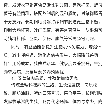
键。发酵牧草粥富含高活性乳酸菌、芽孢杆菌、酵母
菌等有益菌群，搭配熬制后的温和质地，对猪群肠胃
十分友好。长期饲喂能够持续调节肠道微生态平衡，
抑制大肠杆菌、沙门氏菌、有害霉菌滋生，从根源预
防猪群拉稀、肠炎、便秘、胀气等常见肠胃问题。
同时，有益菌能够提升生猪机体免疫力，增强体
质，减少呼吸道、消化道病害发生，大幅降低兽药、
打针用药成本，猪群成活率、健康度显著提升，告别
频繁发病、反复用药的养殖困扰。
4、改善猪肉品质，养殖附加值更高
传统全精料喂养的生猪，生长速度快、肉质松
散、脂肪油腻，猪肉口感普通、售价平平。长期饲喂
发酵牧草粥的生猪，肠胃代谢通畅、体内毒素少，肉