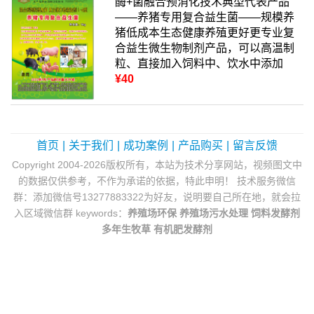
酶+菌融合预消化技术典型代表产品
——养猪专用复合益生菌——规模养
猪低成本生态健康养殖更好更专业复
合益生微生物制剂产品，可以高温制
粒、直接加入饲料中、饮水中添加
¥40
首页
|
关于我们
|
成功案例
|
产品购买
|
留言反馈
Copyright 2004-2026版权所有，本站为技术分享网站，视频图文中
的数据仅供参考，不作为承诺的依据，特此申明！ 技术服务微信
群：添加微信号13277883322为好友，说明要自己所在地，就会拉
入区域微信群 keywords：
养殖场环保
养殖场污水处理
饲料发酵剂
多年生牧草
有机肥发酵剂