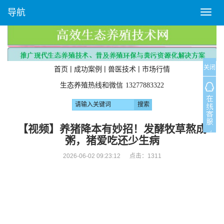
导航
T
o
g
g
l
关闭
e
|
|
|
首页
成功案例
兽医技术
市场行情
n
生态养殖热线和微信
13277883322
a
v
i
g
【视频】养猪降本有妙招！发酵牧草熬成
a
粥，猪爱吃还少生病
t
i
2026-06-02 09:23:12 点击：
1311
o
n