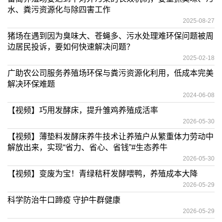
水、粪污资源化与除四害工作
2025-08-27
猪场在遇到因为臭味大、苍蝇多、污水处理难环保问题被周
边居民投诉，要如何快速解决问题？
2025-02-18
广助农公司服务养殖场环保与粪污资源化利用，低成本完美
解决环保难题
2024-06-08
【视频】巧用发酵床，提升雏鸡养殖成活率
2026-05-30
【视频】薄垫料发酵床养牛技术让养殖户从繁重体力劳动中
解放出来，实现“省力、省心、省钱”#生态养牛
2026-05-30
【视频】变废为宝！青绿秸秆发酵喂鸭，养殖成本大降
2026-05-29
科学防治牛口蹄疫 守护牛群健康
2026-05-29