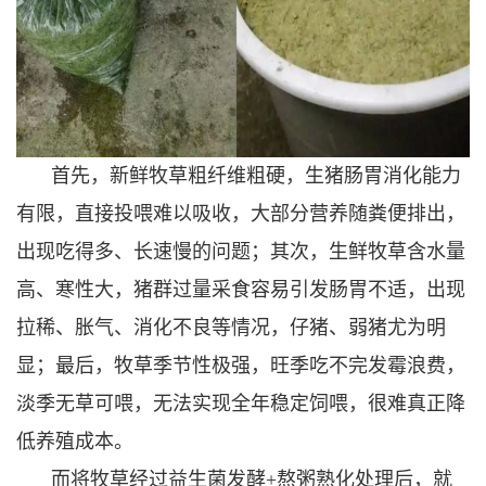
首先，新鲜牧草粗纤维粗硬，生猪肠胃消化能力
有限，直接投喂难以吸收，大部分营养随粪便排出，
出现吃得多、长速慢的问题；其次，生鲜牧草含水量
高、寒性大，猪群过量采食容易引发肠胃不适，出现
拉稀、胀气、消化不良等情况，仔猪、弱猪尤为明
显；最后，牧草季节性极强，旺季吃不完发霉浪费，
淡季无草可喂，无法实现全年稳定饲喂，很难真正降
低养殖成本。
而将牧草经过益生菌发酵+熬粥熟化处理后，就