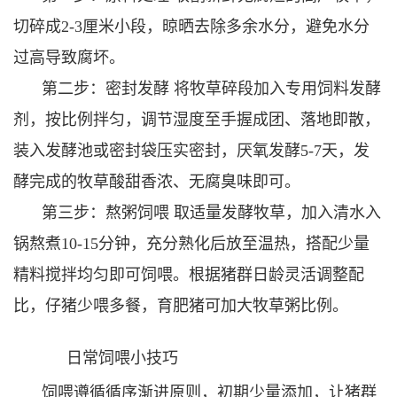
切碎成2-3厘米小段，晾晒去除多余水分，避免水分
过高导致腐坏。
第二步：密封发酵 将牧草碎段加入专用饲料发酵
剂，按比例拌匀，调节湿度至手握成团、落地即散，
装入发酵池或密封袋压实密封，厌氧发酵5-7天，发
酵完成的牧草酸甜香浓、无腐臭味即可。
第三步：熬粥饲喂 取适量发酵牧草，加入清水入
锅熬煮10-15分钟，充分熟化后放至温热，搭配少量
精料搅拌均匀即可饲喂。根据猪群日龄灵活调整配
比，仔猪少喂多餐，育肥猪可加大牧草粥比例。
日常饲喂小技巧
饲喂遵循循序渐进原则，初期少量添加，让猪群