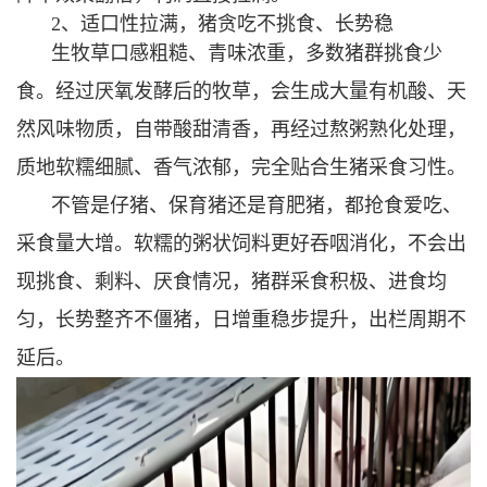
2、适口性拉满，猪贪吃不挑食、长势稳
生牧草口感粗糙、青味浓重，多数猪群挑食少
食。经过厌氧发酵后的牧草，会生成大量有机酸、天
然风味物质，自带酸甜清香，再经过熬粥熟化处理，
质地软糯细腻、香气浓郁，完全贴合生猪采食习性。
不管是仔猪、保育猪还是育肥猪，都抢食爱吃、
采食量大增。软糯的粥状饲料更好吞咽消化，不会出
现挑食、剩料、厌食情况，猪群采食积极、进食均
匀，长势整齐不僵猪，日增重稳步提升，出栏周期不
延后。