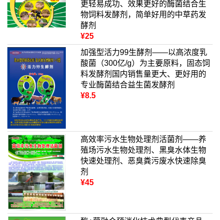
更轻易成功、效果更好的酶菌结合生
物饲料发酵剂，简单好用的中草药发
酵剂
¥25
加强型活力99生酵剂——以高浓度乳
酸菌（300亿/g）为主要原料，固态饲
料发酵剂国内销售量更大、更好用的
专业酶菌结合益生菌发酵剂
¥8.5
高效率污水生物处理剂活菌剂——养
殖场污水生物处理剂、黑臭水体生物
快速处理剂、恶臭粪污废水快速除臭
剂
¥45