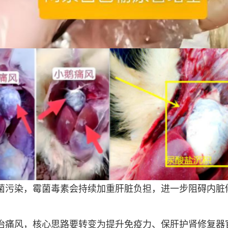
菌污染，霉菌毒素会持续加重肝脏负担，进一步阻碍内脏
治痛风，核心思路要转变为提升免疫力、保肝护肾修复器