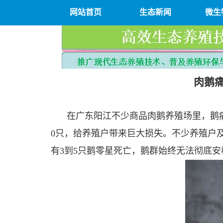
网站首页
生态新闻
微生
肉鹅
在广东阳江不少商品肉鹅养殖场里，鹅
0只，给养殖户带来巨大损失。不少养殖户
有3到5只鹅零星死亡，鹅群始终无法彻底