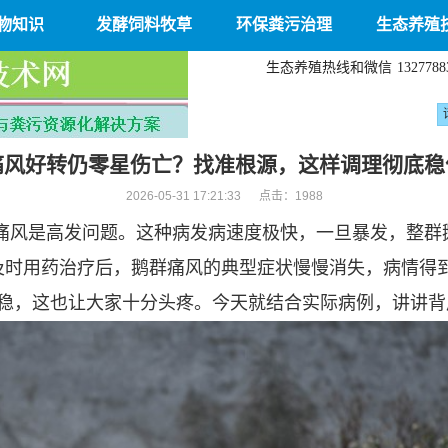
物知识
发酵饲料牧草
环保粪污治理
生态养殖
生态养殖热线和微信
1327788
痛风好转仍零星伤亡？找准根源，这样调理彻底稳
2026-05-31 17:21:33 点击：
1988
痛风是高发问题。这种病发病速度极快，一旦暴发，整群
及时用药治疗后，鹅群痛风的典型症状慢慢消失，病情得
安稳，这也让大家十分头疼。今天就结合实际病例，讲讲