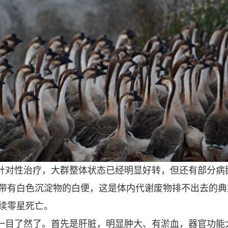
针对性治疗，大群整体状态已经明显好转，但还有部分病
带有白色沉淀物的白便，这是体内代谢废物排不出去的典
续零星死亡。
一目了然了。首先是肝脏，明显肿大、有淤血，器官功能