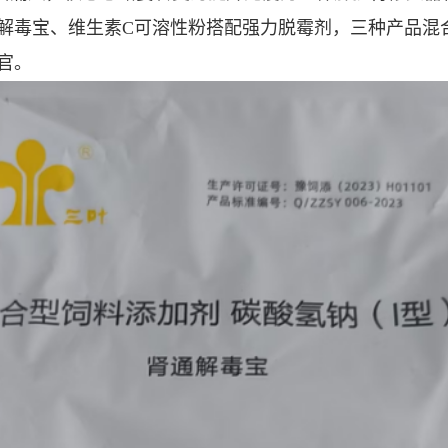
解毒宝、维生素C可溶性粉搭配强力脱霉剂，三种产品混
官。