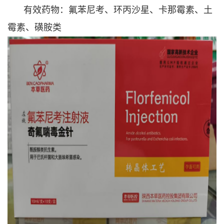
有效药物：氟苯尼考、环丙沙星、卡那霉素、土
霉素、磺胺类