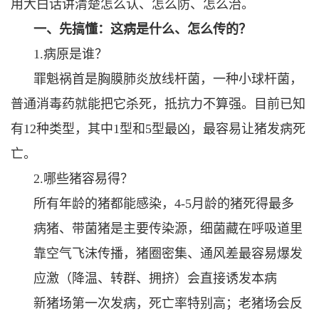
用大白话讲清楚怎么认、怎么防、怎么治。
一、先搞懂：这病是什么、怎么传的？
1.病原是谁？
罪魁祸首是胸膜肺炎放线杆菌，一种小球杆菌，
普通消毒药就能把它杀死，抵抗力不算强。目前已知
有12种类型，其中1型和5型最凶，最容易让猪发病死
亡。
2.哪些猪容易得？
所有年龄的猪都能感染，4-5月龄的猪死得最多
病猪、带菌猪是主要传染源，细菌藏在呼吸道里
靠空气飞沫传播，猪圈密集、通风差最容易爆发
应激（降温、转群、拥挤）会直接诱发本病
新猪场第一次发病，死亡率特别高；老猪场会反