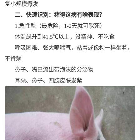
复小规模爆发
二、快速识别：猪得这病有啥表现？
1.急性型（最危险，1-2天就可能死）
体温飙升到41.5℃以上，没精神、不吃食
呼吸困难、张大嘴喘气，站着或像狗一样坐着，
不肯躺
鼻子、嘴巴流出带泡沫的分泌物
耳朵、鼻子、四肢皮肤发紫