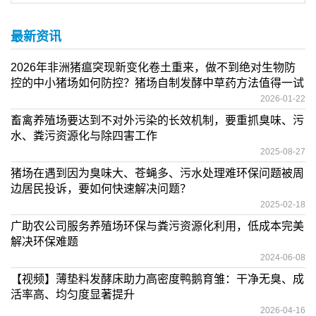
最新资讯
2026年非洲猪瘟突现新变化卷土重来，做不到绝对生物防
控的中小猪场如何防控？猪场自制发酵中草药方法值得一试
2026-01-22
畜禽养殖场要达到不对外污染的长效机制，要重抓臭味、污
水、粪污资源化与除四害工作
2025-08-27
猪场在遇到因为臭味大、苍蝇多、污水处理难环保问题被周
边居民投诉，要如何快速解决问题？
2025-02-18
广助农公司服务养殖场环保与粪污资源化利用，低成本完美
解决环保难题
2024-06-08
【视频】薄垫料发酵床助力高密度鸭鹅育雏：干净无臭、成
活率高、均匀度显著提升
2026-04-16