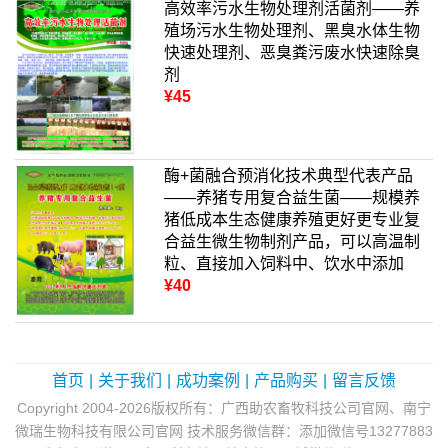
高效率污水生物处理剂活菌剂——养
殖场污水生物处理剂、黑臭水体生物
快速处理剂、恶臭粪污废水快速除臭
剂
¥45
酶+菌融合预消化技术典型代表产品
——养猪专用复合益生菌——规模养
猪低成本生态健康养殖更好更专业复
合益生微生物制剂产品，可以高温制
粒、直接加入饲料中、饮水中添加
¥40
首页
|
关于我们
|
成功案例
|
产品购买
|
留言反馈
Copyright 2004-2026版权所有：广西助农畜牧科技公司官网、南宁
微瑞生物科技有限公司官网 技术服务微信群：添加微信号13277883