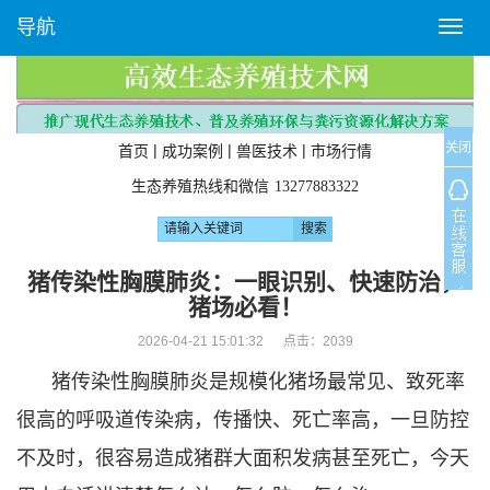
导航
T
o
g
g
l
关闭
e
|
|
|
首页
成功案例
兽医技术
市场行情
n
生态养殖热线和微信
13277883322
a
v
i
g
猪传染性胸膜肺炎：一眼识别、快速防治，
a
猪场必看！
t
i
2026-04-21 15:01:32 点击：
2039
o
猪传染性胸膜肺炎是规模化猪场最常见、致死率
n
很高的呼吸道传染病，传播快、死亡率高，一旦防控
不及时，很容易造成猪群大面积发病甚至死亡，今天