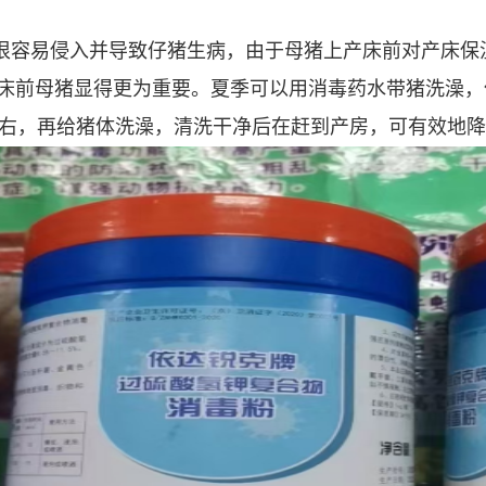
很容易侵入并导致仔猪生病，由于母猪上产床前对产床保
床前母猪显得更为重要。夏季可以用消毒药水带猪洗澡，
左右，再给猪体洗澡，清洗干净后在赶到产房，可有效地