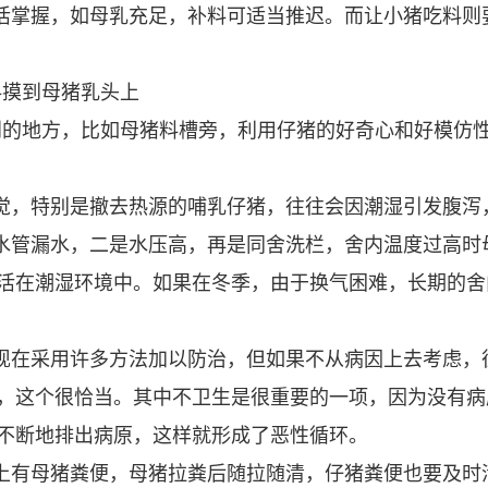
活掌握，如母乳充足，补料可适当推迟。而让小猪吃料则
料摸到母猪乳头上
到的地方，比如母猪料槽旁，利用仔猪的好奇心和好模仿
觉，特别是撤去热源的哺乳仔猪，往往会因潮湿引发腹泻
水管漏水，二是水压高，再是同舍洗栏，舍内温度过高时
活在潮湿环境中。如果在冬季，由于换气困难，长期的
现在采用许多方法加以防治，但如果不从病因上去考虑，
，这个很恰当。其中不卫生是很重要的一项，因为没有病
不断地排出病原，这样就形成了恶性循环。
上有母猪粪便，母猪拉粪后随拉随清，仔猪粪便也要及时