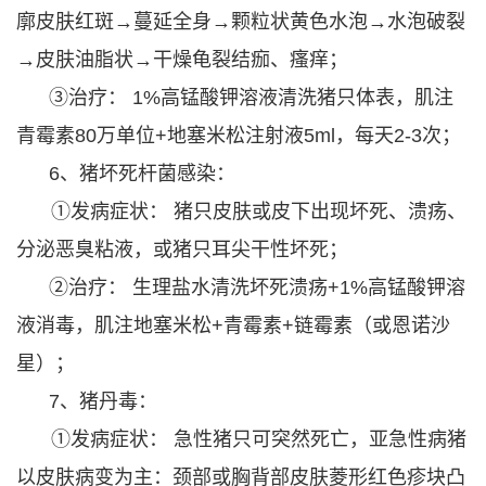
廓皮肤红斑→蔓延全身→颗粒状黄色水泡→水泡破裂
→皮肤油脂状→干燥龟裂结痂、瘙痒；
③治疗： 1%高锰酸钾溶液清洗猪只体表，肌注
青霉素80万单位+地塞米松注射液5ml，每天2-3次；
6、猪坏死杆菌感染：
①发病症状： 猪只皮肤或皮下出现坏死、溃疡、
分泌恶臭粘液，或猪只耳尖干性坏死；
②治疗： 生理盐水清洗坏死溃疡+1%高锰酸钾溶
液消毒，肌注地塞米松+青霉素+链霉素（或恩诺沙
星）；
7、猪丹毒：
①发病症状： 急性猪只可突然死亡，亚急性病猪
以皮肤病变为主：颈部或胸背部皮肤菱形红色疹块凸