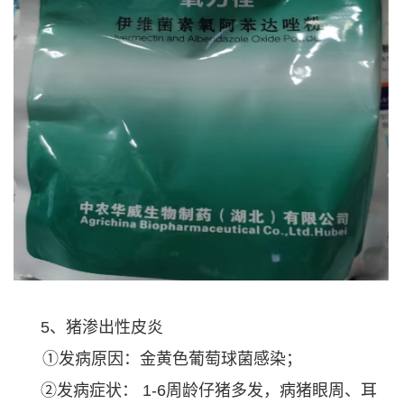
5、猪渗出性皮炎
①发病原因：金黄色葡萄球菌感染；
②发病症状： 1-6周龄仔猪多发，病猪眼周、耳