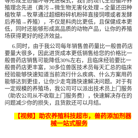
等形成生态循环等先进模式，我们的现代生态循环养
殖理念先进（粪污→微生物无害化处理→全量还田种
植牧草→牧草通过超细粉碎机粉碎直接饲喂或者发酵
后养殖→养殖），不仅是料肉比更低，且保健成本更
低，同时还能够形成高品质的动物产品，让你的养殖
场获得更好的经济效益。
6.同时，由于我公司每年销售兽药量比一般兽药店
要量大很多，因此进货成本更低销售给您的价格比一
般兽药店销售可能降低30%左右，且临床经验要比一
般兽药店更丰富，30多位兽医技术员每天汇总的临床
经验能够快速知道当前流行什么疾病、什么方案用药
能够达到更佳，让你少走弯路快速解决问题。对于有
一定规模的养殖场，我公司可以派出技术员上门服务
（助农公司从不收取上门服务费），快速解决存在的
问题减少你的损失，且货款还可以月结。
【视频】助农养殖科技超市，兽药添加剂器
械一站式服务