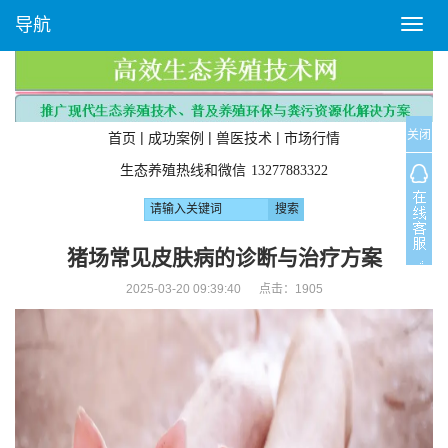
导航
T
o
g
g
l
关闭
e
|
|
|
首页
成功案例
兽医技术
市场行情
n
生态养殖热线和微信
13277883322
a
v
i
g
猪场常见皮肤病的诊断与治疗方案
a
2025-03-20 09:39:40 点击：
1905
t
i
o
n