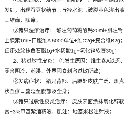
发红，出现蚕豆状结节→丘疹水泡→破裂黄色渗出液
→结痂，瘙痒；
③猪只湿疹治疗： 静注葡萄糖酸钙20ml+肌注肾
上腺素1ml+口服维A 5000单位+维C2g+复合维B2g；
丘疹处涂抹鱼石脂1g+水杨酸1g+氧化锌软膏30g；
2、猪过敏性皮炎： ①发生原因：维生素A缺乏、
圈舍阴冷、潮湿、外界因素刺激过敏所致；
②发病症状： 猪只背部、后腿处皮肤广泛、斑点
状丘疹→蔓延至腹部及全身；
③猪只过敏性皮炎治疗： 皮肤表面涂抹氧化锌软
膏+3%甲基紫酒精液，肌注：地塞米松注射液；