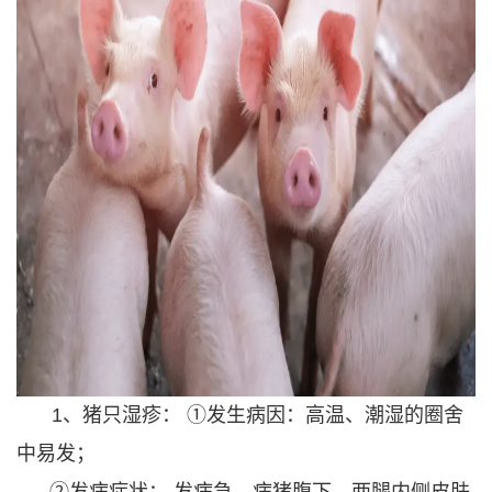
1、猪只湿疹： ①发生病因：高温、潮湿的圈舍
中易发；
②发病症状： 发病急，病猪腹下、两腿内侧皮肤