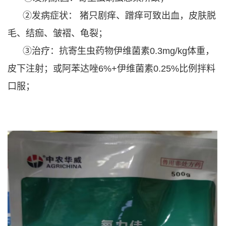
②发病症状： 猪只剧痒、蹭痒可致出血，皮肤脱
毛、结痂、皱褶、龟裂；
③治疗：抗寄生虫药物伊维菌素0.3mg/kg体重，
皮下注射；或阿苯达唑6%+伊维菌素0.25%比例拌料
口服；