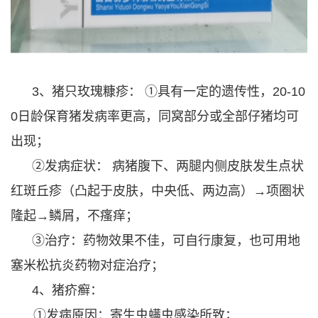
3、猪只玫瑰糠疹： ①具有一定的遗传性，20-10
0日龄保育猪发病率更高，同窝部分或全部仔猪均可
出现；
②发病症状： 病猪腹下、两腿内侧皮肤发生点状
红斑丘疹（凸起于皮肤，中央低、两边高）→项圈状
隆起→鳞屑，不瘙痒；
③治疗：药物效果不佳，可自行康复，也可用地
塞米松抗炎药物对症治疗；
4、猪疥癣：
①发病原因：寄生虫螨虫感染所致；