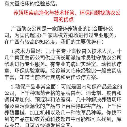
有大量临床的经验总结。
养殖场疾病净化与技术托管、环保问题找助农公
司的优点
广西助农公司是一家服务养殖业的综合服务公
司，为国内超过8千家规模养殖场进行过专业服务，
在广西有较高的知名度，我们的主要优势有：
1.技术力量足：几十名专业畜牧兽医技术人员，十
几个集团兽药公司供应商长期派技术员驻守助农公司
帮助进行专业服务。有专业的病理实验室、动物诊疗
室、环保实验室等。接诊量大临床经验比一般兽药店
丰富，知道当前流行疾病和更佳诊疗方案。
2.动保产品非常全面：可能是国内动保产品最全的
公司，上千种规范合格的品牌兽药、消毒剂、疫苗和
饲料添加剂、预混料和浓缩料，几十种解决养殖场环
保及粪污资源化的产品与上百种除四害产品，上千种
养殖器械、加工机器以及几十种牧草品种等。你找不
到的产品在助农养殖科技超市中可能都可以找到，库
存充足，且可以快速发货全国。