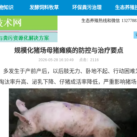
物知识
发酵饲料牧草
环保粪污治理
生态养殖
生态养殖热线和微信
1327788
规模化猪场母猪瘫痪的防控与治疗要点
2026-05-28 16:10:49 点击：
2116
，多发生于产前产后，以后肢无力、卧地不起、行动困难
淘汰率升高、泌乳下降、仔猪成活率降低，严重影响猪场