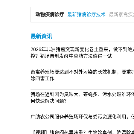
动物疾病诊疗
最新猪病诊疗技术
最新家禽疾
最新资讯
2026年非洲猪瘟突现新变化卷土重来，做不到
控？猪场自制发酵中草药方法值得一试
畜禽养殖场要达到不对外污染的长效机制，要重
除四害工作
猪场在遇到因为臭味大、苍蝇多、污水处理难环
何快速解决问题？
广助农公司服务养殖场环保与粪污资源化利用，
【视频】猪舍闷热异味重？生物除臭剂，降温除