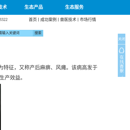
技术
生态产品
生态服务
|
|
|
首页
成功案例
兽医技术
市场行情
3322
关闭
为特征，又称产后麻痹、风瘫。该病高发于
生产效益。