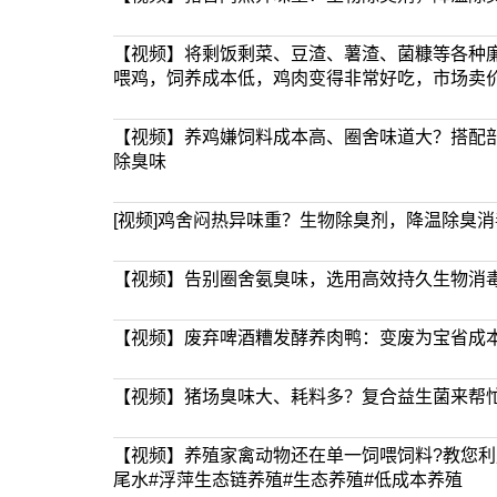
【视频】将剩饭剩菜、豆渣、薯渣、菌糠等各种
喂鸡，饲养成本低，鸡肉变得非常好吃，市场卖
【视频】养鸡嫌饲料成本高、圈舍味道大？搭配
除臭味
[视频]鸡舍闷热异味重？生物除臭剂，降温除臭
【视频】告别圈舍氨臭味，选用高效持久生物消
【视频】废弃啤酒糟发酵养肉鸭：变废为宝省成
【视频】猪场臭味大、耗料多？复合益生菌来帮
【视频】养殖家禽动物还在单一饲喂饲料?教您
尾水#浮萍生态链养殖#生态养殖#低成本养殖