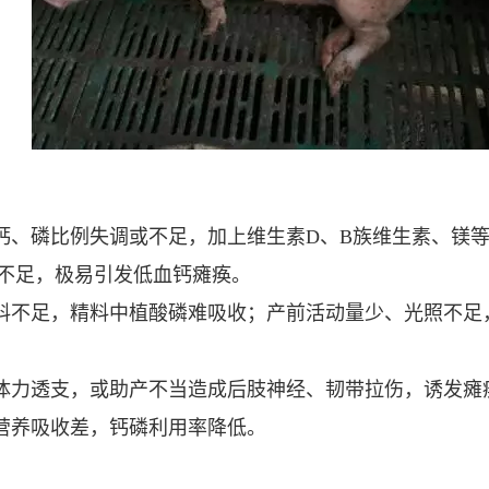
钙、磷比例失调或不足，加上维生素D、B族维生素、镁
不足，极易引发低血钙瘫痪。
料不足，精料中植酸磷难吸收；产前活动量少、光照不足
体力透支，或助产不当造成后肢神经、韧带拉伤，诱发瘫
营养吸收差，钙磷利用率降低。