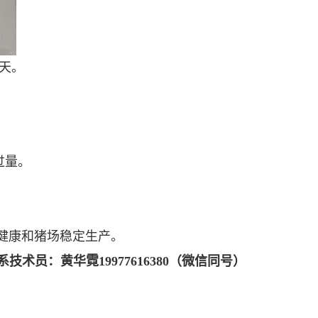
5天。
过量。
健康和猪场稳定生产。
术员：黄华霓19977616380（微信同号）