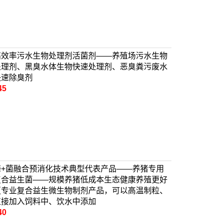
高效率污水生物处理剂活菌剂——养殖场污水生物
处理剂、黑臭水体生物快速处理剂、恶臭粪污废水
快速除臭剂
45
酶+菌融合预消化技术典型代表产品——养猪专用
复合益生菌——规模养猪低成本生态健康养殖更好
更专业复合益生微生物制剂产品，可以高温制粒、
直接加入饲料中、饮水中添加
40