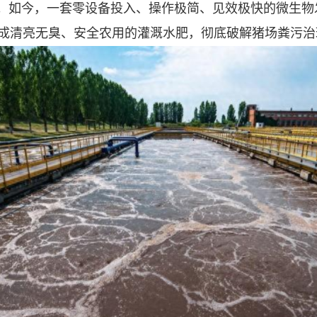
环。如今，一套零设备投入、操作极简、见效极快的微生
液变成清亮无臭、安全农用的灌溉水肥，彻底破解猪场粪污