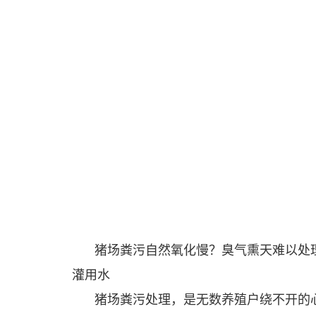
猪场粪污自然氧化慢？臭气熏天难以处
灌用水
猪场粪污处理，是无数养殖户绕不开的