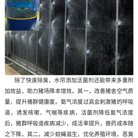
除了快速除臭，水帘添加活菌剂还能带来多重附
加效益，助力猪场降本增效。其一，改善猪舍空气质
量，提升猪群健康度。氨气浓度过高会刺激猪的呼吸
道，诱发咳嗽、气喘等疾病，活菌剂降低氨气浓度
后，猪群呼吸道疾病减少，成活率提升，兽药成本随
之下降。其二，减少蚊蝇滋生，优化养殖环境。恶臭