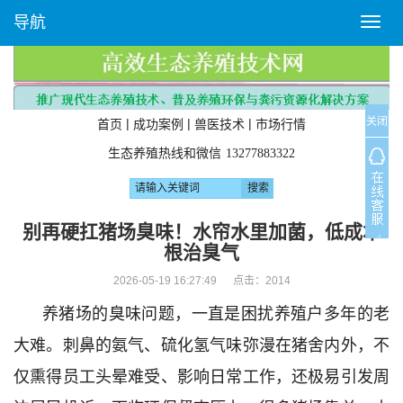
导航
T
o
g
g
l
关闭
e
|
|
|
首页
成功案例
兽医技术
市场行情
n
生态养殖热线和微信
13277883322
a
v
i
g
别再硬扛猪场臭味！水帘水里加菌，低成本
a
根治臭气
t
i
2026-05-19 16:27:49 点击：
2014
o
养猪场的臭味问题，一直是困扰养殖户多年的老
n
大难。刺鼻的氨气、硫化氢气味弥漫在猪舍内外，不
仅熏得员工头晕难受、影响日常工作，还极易引发周