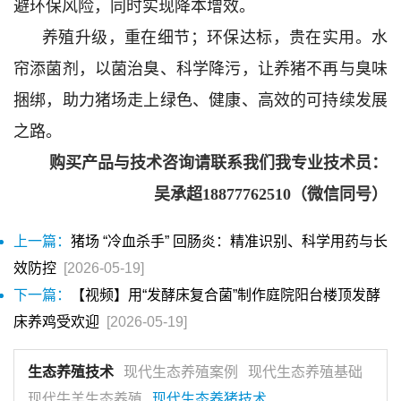
避环保风险，同时实现降本增效。
养殖升级，重在细节；环保达标，贵在实用。水
帘添菌剂，以菌治臭、科学降污，让养猪不再与臭味
捆绑，助力猪场走上绿色、健康、高效的可持续发展
之路。
购买产品与技术咨询请联系我们我专业技术员：
吴承超18877762510（微信同号）
上一篇：
猪场 “冷血杀手” 回肠炎：精准识别、科学用药与长
效防控
[2026-05-19]
下一篇：
【视频】用“发酵床复合菌”制作庭院阳台楼顶发酵
床养鸡受欢迎
[2026-05-19]
生态养殖技术
现代生态养殖案例
现代生态养殖基础
现代牛羊生态养殖
现代生态养猪技术