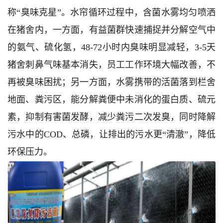
称“臭味克星”。水帘循环过程中，含菌水雾均匀喷洒
在猪舍内，一方面，有益菌群快速捕捉并分解空气中
的氨气、硫化氢，48-72小时内臭味明显减轻，3-5天
猪舍刺鼻气味基本消失，员工工作环境大幅改善，不
再被臭味困扰；另一方面，水雾携带的活菌落到栏舍
地面、粪污区，能分解粪便中未消化的蛋白质、硫元
素，抑制有害菌发酵，减少粪污二次发臭，同时降解
污水中的COD、总磷，让排出的污水更“清澈”，降低
环保压力。