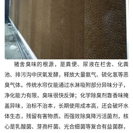
猪舍臭味的根源，是粪便、尿液在栏舍、化粪
池、排污沟中厌氧发酵，释放大量氨气、硫化氢等恶
臭气体。传统水帘仅能通过水淋吸附部分异味分子，
净化能力有限，臭味很快反弹；化学除臭剂靠香味掩
盖异味，治标不治本，长期使用成本高，还会破坏水
体生态，残留有害物质。而强效除臭降污活菌剂，核
心是乳酸菌、芽孢杆菌、光合细菌等复合有益菌群，