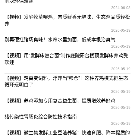
解决环保难题
2024-06-08
【视频】发酵牧草喂鸡，肉质鲜香无腥味，生态鸡品质轻松
养
2026-05-19
别再硬扛猪场臭味！水帘水里加菌，低成本根治臭气
2026-05-19
【视频】用“发酵床复合菌”制作庭院阳台楼顶发酵床养鸡受
欢迎
2026-05-19
【视频】鸡粪变饲料，浮萍当“粮仓”！这种养鸡模式把生态
循环玩明白了
2026-05-19
【视频】养鸡添加专用复合益生菌，提质增效养好鸡
2026-05-19
猪传染性胃肠炎综合防控技术指南
2026-05-19
【视频】微生物发酵工业豆渣养猪：快速育肥、降本提质的