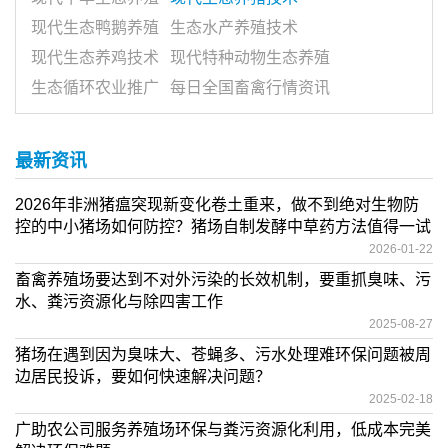
现代生态鸭鹅养殖
生态水产养殖技术
现代生态养鸡技术
现代特种动物生态养殖
生态循环农业推广
每日全国畜禽行情资讯
最新资讯
2026年非洲猪瘟突现新变化卷土重来，做不到绝对生物防
控的中小猪场如何防控？猪场自制发酵中草药方法值得一试
2026-01-22
畜禽养殖场要达到不对外污染的长效机制，要重抓臭味、污
水、粪污资源化与除四害工作
2025-08-27
猪场在遇到因为臭味大、苍蝇多、污水处理难环保问题被周
边居民投诉，要如何快速解决问题？
2025-02-18
广助农公司服务养殖场环保与粪污资源化利用，低成本完美