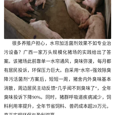
很多养殖户担心，水帘加活菌剂效果不如专业治
污设备？广西一家万头规模化猪场的实践给出了答
案。该猪场此前靠单一水帘通风，臭味弥漫，每月都
有居民投诉，环保压力巨大。自采用“水帘+强效除臭
降污活菌剂”方案后，短短一周，猪舍内外臭味基本
消散，周边居民主动反馈“几乎闻不到臭味了”，全年
臭味投诉下降90%。同时，猪群呼吸道疾病减少，饲
料利用率提升，全年节省饲料、兽药成本超20万元，