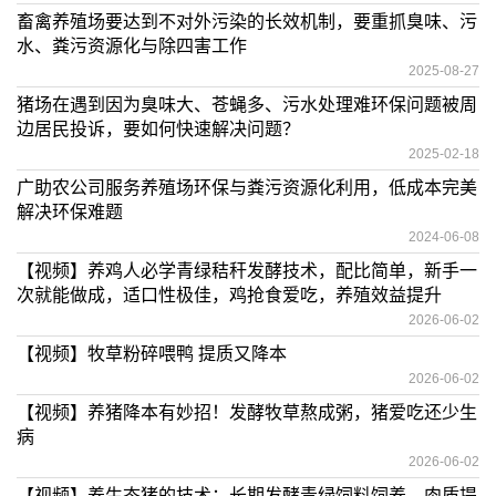
畜禽养殖场要达到不对外污染的长效机制，要重抓臭味、污
水、粪污资源化与除四害工作
2025-08-27
猪场在遇到因为臭味大、苍蝇多、污水处理难环保问题被周
边居民投诉，要如何快速解决问题？
2025-02-18
广助农公司服务养殖场环保与粪污资源化利用，低成本完美
解决环保难题
2024-06-08
【视频】养鸡人必学青绿秸秆发酵技术，配比简单，新手一
次就能做成，适口性极佳，鸡抢食爱吃，养殖效益提升
2026-06-02
【视频】牧草粉碎喂鸭 提质又降本
2026-06-02
【视频】养猪降本有妙招！发酵牧草熬成粥，猪爱吃还少生
病
2026-06-02
【视频】养生态猪的技术：长期发酵青绿饲料饲养，肉质提