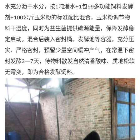
水充分沥干水分，按1吨潲水+1包99多功能饲料发酵
剂+100公斤玉米粉的标准配比混合，玉米粉调节物
料干湿度，同时为益生菌提供碳源能量，保障发酵稳
定启动。混合后装入密封桶、发酵池等容器，充分压
实、严格密封，预留少量空间缓冲产气，在常温下密
封发酵3—7天，待物料散发自然清香酸味、质地松软
无霉变，即为合格发酵饲料。