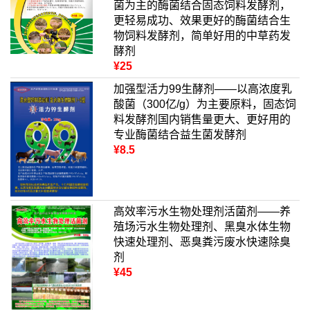
菌为主的酶菌结合固态饲料发酵剂，
更轻易成功、效果更好的酶菌结合生
物饲料发酵剂，简单好用的中草药发
酵剂
¥25
加强型活力99生酵剂——以高浓度乳
酸菌（300亿/g）为主要原料，固态饲
料发酵剂国内销售量更大、更好用的
专业酶菌结合益生菌发酵剂
¥8.5
高效率污水生物处理剂活菌剂——养
殖场污水生物处理剂、黑臭水体生物
快速处理剂、恶臭粪污废水快速除臭
剂
¥45