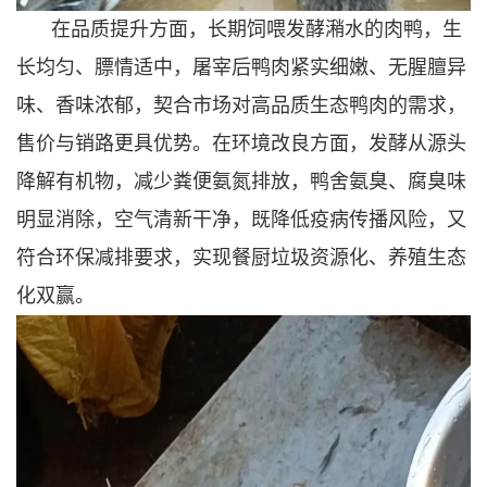
在品质提升方面，长期饲喂发酵潲水的肉鸭，生
长均匀、膘情适中，屠宰后鸭肉紧实细嫩、无腥膻异
味、香味浓郁，契合市场对高品质生态鸭肉的需求，
售价与销路更具优势。在环境改良方面，发酵从源头
降解有机物，减少粪便氨氮排放，鸭舍氨臭、腐臭味
明显消除，空气清新干净，既降低疫病传播风险，又
符合环保减排要求，实现餐厨垃圾资源化、养殖生态
化双赢。