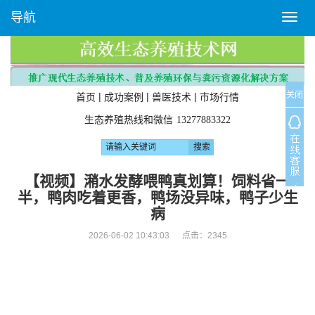
导航
T
o
g
g
l
关闭
e
|
|
|
首页
成功案例
兽医技术
市场行情
n
生态养殖热线和微信
13277883322
a
v
i
g
【视频】潲水发酵喂鸭真划算！饲料省一
a
半，鸭肉吃着更香，鸭场没异味，鸭子少生
t
病
i
o
2026-06-02 10:43:03 点击：
2345
n