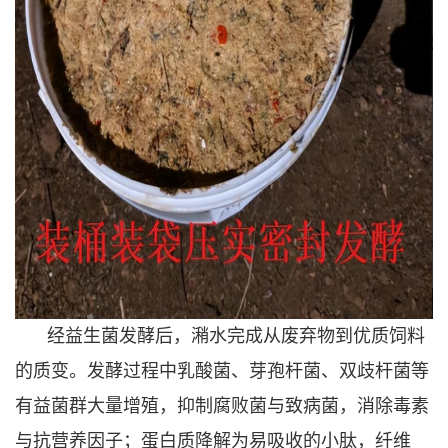
经益生菌发酵后，潲水完成从废弃物到优质饲料
的质变。发酵过程中乳酸菌、芽孢杆菌、双歧杆菌等
有益菌群大量增殖，抑制腐败菌与致病菌，消除毒素
与抗营养因子；蛋白质降解为易吸收的小肽，纤维