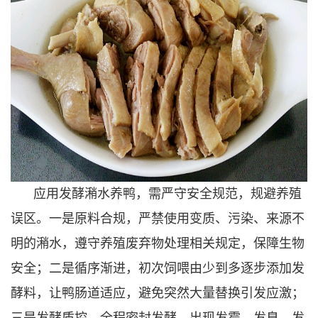
应用发酵潲水养鸭，需严守安全规范，规避养殖
误区。一是原料合规，严禁使用变质、污染、来源不
明的潲水，遵守养殖废弃物处理相关规定，保障生物
安全；二是循序渐进，初次饲喂由少到多逐步添加发
酵料，让鸭肠道适应，避免突然大量替换引发应激；
三是发酵质控，全程密封发酵，出现发霉、发臭、发