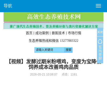
导航
T
o
g
g
l
关闭
e
|
|
|
首页
成功案例
兽医技术
市场行情
n
生态养殖热线和微信
13277883322
a
v
i
g
【视频】发酵过期米粉喂鸡，变废为宝降低
a
饲养成本改善鸡肉品质
t
i
2026-05-21 10:06:07 点击：
1161
o
n