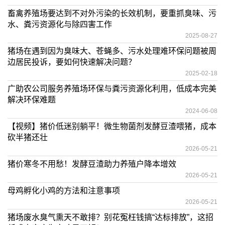
畜禽养殖场要达到不对外污染的长效机制，要重抓臭味、污
水、粪污资源化与除四害工作
2025-08-27
猪场在遇到因为臭味大、苍蝇多、污水处理难环保问题被周
边居民投诉，要如何快速解决问题？
2025-02-18
广助农公司服务养殖场环保与粪污资源化利用，低成本完美
解决环保难题
2024-06-08
【视频】猪价低迷别躺平！微生物菌剂发酵豆渣喂猪，成本
砍半猪还壮
2026-05-21
猪价寒冬不用愁！发酵豆渣助力养殖户降本增效
2026-05-21
母鸡孵化小鸡的方法和注意事项
2026-05-21
猪场废水臭气熏天不敢排？别花冤枉钱搞“达标排放”，这招