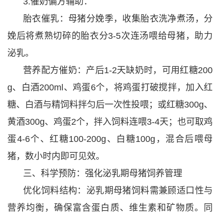
3.催奶偏方辅助：
胎衣催乳：母猪分娩季，收集胎衣洗净煮汤，分
娩后将煮熟切碎的胎衣分3-5次连汤喂给母猪，助力
泌乳。
营养配方催奶：产后1-2天缺奶时，可用红糖200
g、白酒200ml、鸡蛋6个，将鸡蛋打破搅拌，加入红
糖、白酒与精饲料拌匀后一次性投喂；或红糖300g、
黄酒300g、鸡蛋2个，拌入饲料连喂3-4天；也可取鸡
蛋4-6个、红糖100-200g、白糖100g，混合后喂母
猪，数小时内即可见效。
三、科学预防：强化泌乳期母猪饲养管理
优化饲料结构：泌乳期母猪饲料需兼顾适口性与
营养均衡，确保富含蛋白质、维生素和矿物质。同