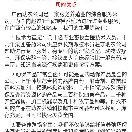
司的优点
广西助农公司是一家服务养殖业的综合服务公
司，为国内超过8千家规模养殖场进行过专业服务，
在广西有较高的知名度，我们的主要优势有：
1.技术力量足：几十名专业畜牧兽医技术人员，十
几个集团兽药公司供应商长期派技术员驻守助农公司
帮助进行专业服务。有专业的病理实验室、动物诊疗
室、环保实验室等。接诊量大临床经验比一般兽药店
丰富，知道当前流行疾病和更佳诊疗方案。
2.动保产品非常全面：可能是国内动保产品最全的
公司，上千种规范合格的品牌兽药、消毒剂、疫苗和
饲料添加剂、预混料和浓缩料，几十种解决养殖场环
保及粪污资源化的产品与上百种除四害产品，上千种
养殖器械、加工机器以及几十种牧草品种等。你找不
到的产品在助农养殖科技超市中可能都可以找到，库
存充足，且可以快速发货全国。
3.服务养殖场全面：我们不仅能够给托管养殖场解
决基本当前先进的饲养技术和疾病防控（例如当前养