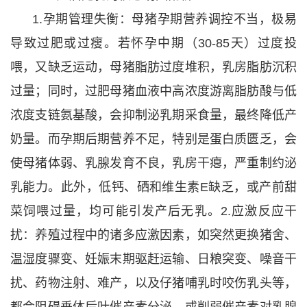
1.孕期管理失衡：母猪孕期营养调控不当，极易
导致过肥或过瘦。若怀孕中期（30-85天）过度投
喂，又缺乏运动，母猪脂肪过度堆积，乳房脂肪沉积
过量；同时，过肥母猪血液中高浓度游离脂肪酸与低
浓度支链氨基酸，会抑制泌乳期采食量，最终降低产
奶量。而孕期后期营养不足，特别是蛋白质匮乏，会
使母猪体弱、乳腺发育不良，乳房干瘪，严重制约泌
乳能力。此外，低钙、硒和维生素E缺乏，或产前甜
菜饲喂过量，均可能引发产后无乳。2.应激反应干
扰：养殖过程中的诸多应激因素，如突然更换猪舍、
温湿度骤变、妊娠末期驱赶运输、日粮突变、噪音干
扰、药物注射、难产，以及仔猪哺乳时咬伤乳头等，
都会阻碍垂体后叶催产素分泌，或削弱催产素对乳腺