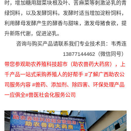
时，增加糖用甜菜块根及叶、苦麻菜等刺激泌乳的青
绿饲料，以及发酵饲料。发酵时适当增加淀粉饲料，
利用酵母发酵产生的酵香与甜味，激发母猪食欲，提
升新陈代谢，促进泌乳。
咨询与购买产品请联系我们专业技术员：韦秀连
13877144462（微信同号）
带您参观助农养殖科技超市（助农兽药大药房），上
千产品一站式采购养殖人的好帮手 #了解广西助农公
司服务内容 #兽药、添加剂、除四害、环保处理产品
一应俱全#兽医社会化服务公司