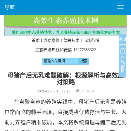
导航
T
o
g
g
l
关闭
e
|
|
|
首页
成功案例
兽医技术
市场行情
n
生态养殖热线和微信
13277883322
a
v
i
g
母猪产后无乳难题破解：根源解析与高效应
a
对策略
t
i
2026-06-02 13:37:12 点击：
1834
o
在自繁自养的养殖实践中，母猪产后无乳是养殖
n
户常面临的棘手困境，直接威胁仔猪存活与生长。为
助力养殖户精准破局，本文将系统梳理母猪产后无乳