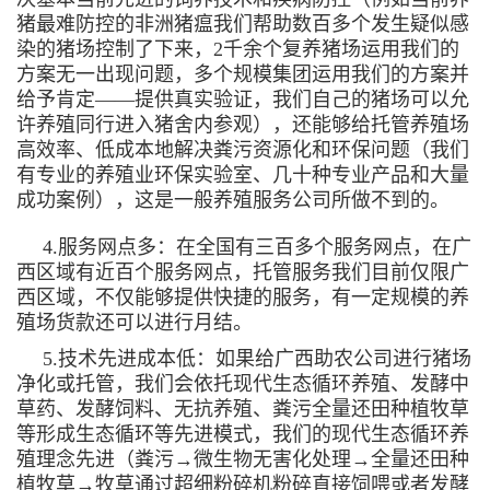
猪最难防控的非洲猪瘟我们帮助数百多个发生疑似感
染的猪场控制了下来，2千余个复养猪场运用我们的
方案无一出现问题，多个规模集团运用我们的方案并
给予肯定——提供真实验证，我们自己的猪场可以允
许养殖同行进入猪舍内参观），还能够给托管养殖场
高效率、低成本地解决粪污资源化和环保问题（我们
有专业的养殖业环保实验室、几十种专业产品和大量
成功案例），这是一般养殖服务公司所做不到的。
4.服务网点多：在全国有三百多个服务网点，在广
西区域有近百个服务网点，托管服务我们目前仅限广
西区域，不仅能够提供快捷的服务，有一定规模的养
殖场货款还可以进行月结。
5.技术先进成本低：如果给广西助农公司进行猪场
净化或托管，我们会依托现代生态循环养殖、发酵中
草药、发酵饲料、无抗养殖、粪污全量还田种植牧草
等形成生态循环等先进模式，我们的现代生态循环养
殖理念先进（粪污→微生物无害化处理→全量还田种
植牧草→牧草通过超细粉碎机粉碎直接饲喂或者发酵