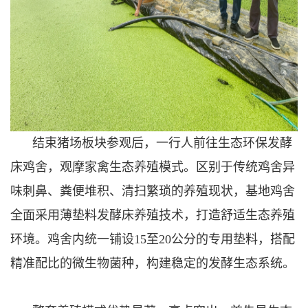
结束猪场板块参观后，一行人前往生态环保发酵
床鸡舍，观摩家禽生态养殖模式。区别于传统鸡舍异
味刺鼻、粪便堆积、清扫繁琐的养殖现状，基地鸡舍
全面采用薄垫料发酵床养殖技术，打造舒适生态养殖
环境。鸡舍内统一铺设
15至20公分的专用垫料，搭配
精准配比的微生物菌种，构建稳定的发酵生态系统。