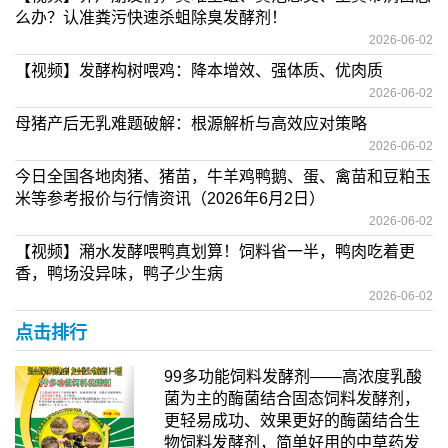
么办？认准粪污快速杀蛆除臭发酵剂！
2026-06-02
【视频】发酵构树喂鸡：降本增效、强体质、优肉质
2026-06-02
母猪产后无乳难题破解：根源解析与高效应对策略
2026-06-02
今日全国各地肉猪、猪苗，牛羊鸡鸭鹅、蛋、禽苗和豆粕玉
米等参考报价与行情资讯（2026年6月2日）
2026-06-02
【视频】潲水发酵喂鸭真划算！饲料省一半，鸭肉吃着更
香，鸭场没异味，鸭子少生病
2026-06-02
点击排行
99多功能饲料发酵剂——高浓度乳酸
菌为主的酶菌结合固态饲料发酵剂，
更轻易成功、效果更好的酶菌结合生
物饲料发酵剂，简单好用的中草药发