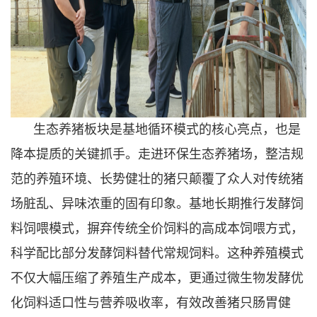
生态养猪板块是基地循环模式的核心亮点，也是
降本提质的关键抓手。走进环保生态养猪场，整洁规
范的养殖环境、长势健壮的猪只颠覆了众人对传统猪
场脏乱、异味浓重的固有印象。基地长期推行发酵饲
料饲喂模式，摒弃传统全价饲料的高成本饲喂方式，
科学配比部分发酵饲料替代常规饲料。这种养殖模式
不仅大幅压缩了养殖生产成本，更通过微生物发酵优
化饲料适口性与营养吸收率，有效改善猪只肠胃健