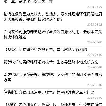
水、粪污资源化与除四害工作
2025-08-27
猪场在遇到因为臭味大、苍蝇多、污水处理难环保问题被周
边居民投诉，要如何快速解决问题？
2025-02-18
广助农公司服务养殖场环保与粪污资源化利用，低成本完美
解决环保难题
2024-06-08
【视频】新式薄垫料发酵养牛，粪污就地变有机肥
2026-06-02
发酵牧草与青绿秸秆喂鸡技术：生态养殖降本增效新方案
2026-06-02
南方鸭鹅高发花斑脾、米粒脾：反复伤亡的原因及全面防治
方案
2026-06-02
仔猪断奶容易出现消瘦、喘气？养户须注意这三大问题
2026-06-02
【视频】养户朋友们，粪堆生蛆、粪池恶臭、生粪带病菌怎