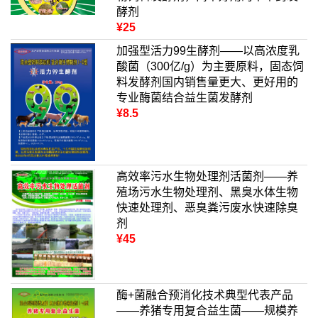
酵剂
¥25
加强型活力99生酵剂——以高浓度乳
酸菌（300亿/g）为主要原料，固态饲
料发酵剂国内销售量更大、更好用的
专业酶菌结合益生菌发酵剂
¥8.5
高效率污水生物处理剂活菌剂——养
殖场污水生物处理剂、黑臭水体生物
快速处理剂、恶臭粪污废水快速除臭
剂
¥45
酶+菌融合预消化技术典型代表产品
——养猪专用复合益生菌——规模养